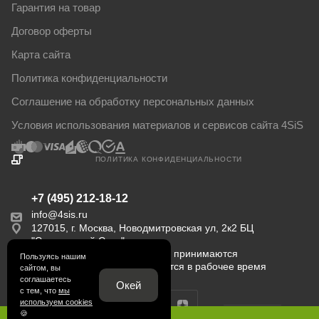
Гарантия на товар
Договор оферты
Карта сайта
Политика конфиденциальности
Соглашение на обработку персональных данных
Условия использования материалов и сервисов сайта 4SiS
ПОЛИТИКА КОНФИДЕНЦИАЛЬНОСТИ
+7 (495) 212-18-12
info@4sis.ru
127015, г. Москва, Новодмитровская ул, 2к2 БЦ
"Савеловский Сити".
Пн-Пт с 9:00 до 18:00. Заказы принимаются
Пользуясь нашим
круглосуточно. Обрабатываются в рабочее время
сайтом, вы
соглашаетесь
Окей
с тем, что
мы
используем cookies
🍪