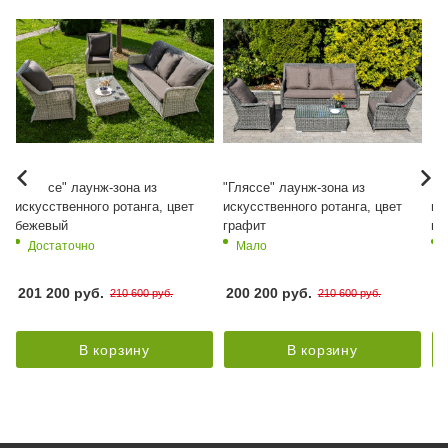
"Гляссе" лаунж-зона из
"Гляссе" лаунж-зона из
"Г
искусственного ротанга, цвет
искусственного ротанга, цвет
ис
бежевый
графит
гр
Достаточно
Мало
201 200 руб.
200 200 руб.
82
210 600 руб.
210 600 руб.
В корзину
В корзину