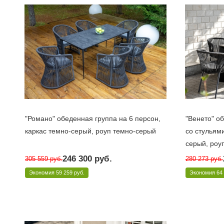
"Романо" обеденная группа на 6 персон,
"Венето" о
каркас темно-серый, роуп темно-серый
со стульями
серый, роу
Под заказ 10 дней
Под заказ 
246 300
руб.
305 559
руб.
280 273
руб.
Арт.: ROM-CM6T1-7-SET D-gray
Арт.: VEN-CM
Экономия
59 259 руб.
Экономия
64