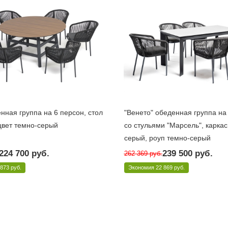
нная группа на 6 персон, стол
"Венето" обеденная группа на
 цвет темно-серый
со стульями "Марсель", каркас
серый, роуп темно-серый
10 дней
Под заказ 10 дней
224 700
руб.
239 500
руб.
262 369
руб.
-7-SET D-gray
Арт.: VEN-CM6T1-7-SET D-gray
 873 руб.
Экономия
22 869 руб.