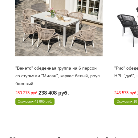
"Венето" обеденная группа на 6 персон
"Рио" обеде
со стульями "Милан", каркас белый, роуп
HPL "дуб",
бежевый
Под заказ 10 дней
Под заказ 
238 408
руб.
280 273
руб.
243 573
руб.
Арт.: VEN-CMIL6T1-7-SET beige
Арт.: RСR6T1
Экономия
41 865 руб.
Экономия
18