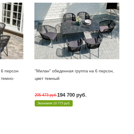
 6 персон
"Милан" обеденная группа на 6 персон,
 темно-
цвет темный
Под заказ 10 дней
194 700
руб.
205 473
руб.
Арт.: Indoor-4SiS-2419 dark
Экономия
10 773 руб.