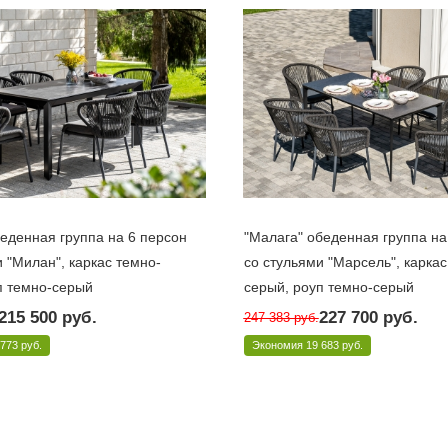
беденная группа на 6 персон
"Малага" обеденная группа на
 "Милан", каркас темно-
со стульями "Марсель", каркас
п темно-серый
серый, роуп темно-серый
10 дней
Под заказ 10 дней
215 500
руб.
227 700
руб.
247 383
руб.
IL6T1-7-SET D-gray
Арт.: MAL-CM6T1-7-SET D-gray
 773 руб.
Экономия
19 683 руб.