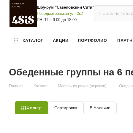
Шоу-рум "Савеловский Сити"
Новодмитровская ул, 2к2
ПН-ПТ с 9:00 до 18:00
КАТАЛОГ
АКЦИИ
ПОРТФОЛИО
ПАРТН
Обеденные группы на 6 пе
—
—
—
Главная
Каталог
Мебель из роупа (верёвки)
Обеденн
Фильтр
Сортировка
В Наличии