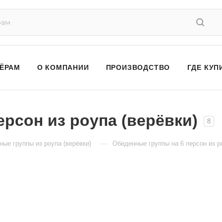
ЁРАМ
О КОМПАНИИ
ПРОИЗВОДСТВО
ГДЕ КУП
рсон из роупа (верёвки)
8
—
ые группы из роупа (верёвки)
Обеденные группы на 6 персон из р