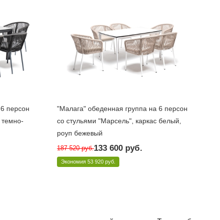
 6 персон
"Малага" обеденная группа на 6 персон
 темно-
со стульями "Марсель", каркас белый,
роуп бежевый
Под заказ 10 дней
133 600
руб.
187 520
руб.
Арт.: MAL-CM6T1-7-SET beige
Экономия
53 920 руб.