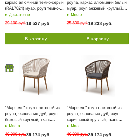
каркас алюминий темно-серый
роупа, каркас алюминий белый
(RAL7024) муар, роуп темно-
муар, роуп бежевый круглый,
серый круглый, ткань бежевая
ткань бежевая 052
Достаточно
Много
052
29 100
руб.
25 800
руб.
19 537
руб.
19 238
руб.
В корзину
В корзину
"Марсель" стул плетеный из
"Марсель" стул плетеный из
роупа, основание дуб, роуп
роупа, основание дуб, роуп
бежевый круглый, ткань
коричневый круглый, ткань
бежевая 15052
темно-серая 027
Много
Мало
46 900
руб.
46 900
руб.
39 174
руб.
39 174
руб.