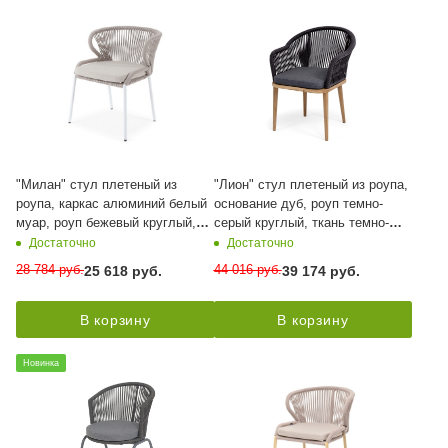
"Милан" стул плетеный из
"Лион" стул плетеный из роупа,
роупа, каркас алюминий белый
основание дуб, роуп темно-
муар, роуп бежевый круглый,
серый круглый, ткань темно-
ткань бежевая 15052
серая 027
Достаточно
Достаточно
28 784
руб.
44 016
руб.
25 618
руб.
39 174
руб.
В корзину
В корзину
Новинка