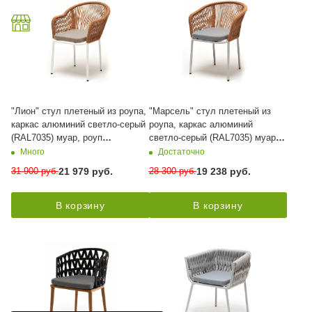
"Лион" стул плетеный из роупа,
"Марсель" стул плетеный из
каркас алюминий светло-серый
роупа, каркас алюминий
(RAL7035) муар, роуп
светло-серый (RAL7035) муар,
оранжевый меланж круглый,
роуп оранжевый меланж
Много
Достаточно
ткань бежевая 052
круглый, ткань светло-серая
31 900
руб.
28 300
руб.
21 979
руб.
19 238
руб.
В корзину
В корзину