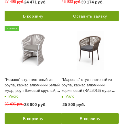
27 496
руб.
46 900
руб.
24 471
руб.
39 174
руб.
В корзину
Оставить заявку
Новинка
"Романо" стул плетеный из
"Марсель" стул плетеный из
роупа, каркас алюминий белый
роупа, каркас алюминий
муар, роуп бежевый круглый,
коричневый (RAL8016) муар,
ткань бежевая 15052
роуп коричневый круглый, ткань
Много
Мало
темно-серая 027
35 496
руб.
28 900
руб.
25 800
руб.
В корзину
В корзину