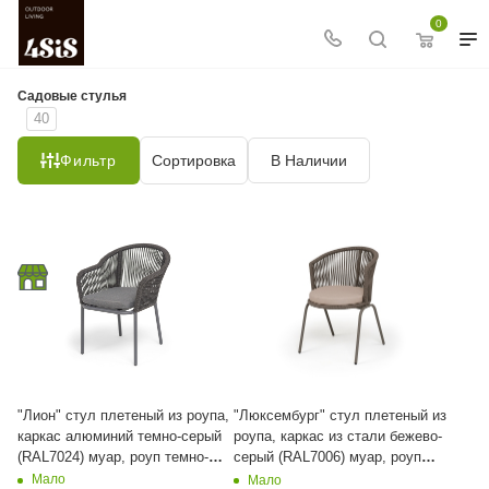
0
Садовые стулья
40
Фильтр
Сортировка
В Наличии
"Лион" стул плетеный из роупа,
"Люксембург" стул плетеный из
каркас алюминий темно-серый
роупа, каркас из стали бежево-
(RAL7024) муар, роуп темно-
серый (RAL7006) муар, роуп
серый круглый, ткань темно-
коричневый круглый, ткань
Мало
Мало