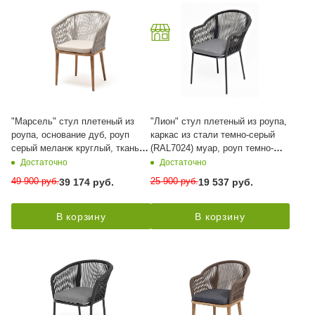
"Марсель" стул плетеный из
"Лион" стул плетеный из роупа,
роупа, основание дуб, роуп
каркас из стали темно-серый
серый меланж круглый, ткань
(RAL7024) муар, роуп темно-
светло-серая
серый круглый, ткань темно-
Достаточно
Достаточно
серая 027
49 900
руб.
25 900
руб.
39 174
руб.
19 537
руб.
В корзину
В корзину