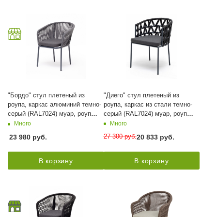
"Бордо" стул плетеный из
"Диего" стул плетеный из
роупа, каркас алюминий темно-
роупа, каркас из стали темно-
серый (RAL7024) муар, роуп
серый (RAL7024) муар, роуп
серый 15мм, ткань темно-серая
темно-серый круглый, ткань
Много
Много
027
темно-серая 027
27 300
руб.
23 980
руб.
20 833
руб.
В корзину
В корзину