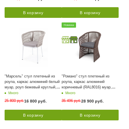
В корзину
В корзину
Новинка
"Марсель" стул плетеный из
"Романо" стул плетеный из
роупа, каркас алюминий белый
роупа, каркас алюминий
муар, роуп бежевый круглый,
коричневый (RAL8016) муар,
ткань бежевая 15052
роуп коричневый круглый, ткань
Много
Много
темно-серая 027
25 800
руб.
35 496
руб.
16 800
руб.
28 900
руб.
В корзину
В корзину