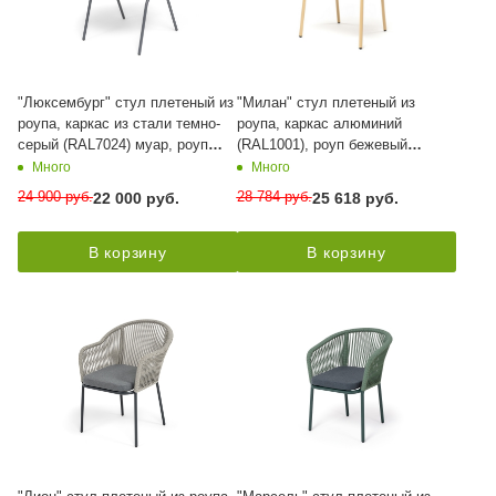
"Люксембург" стул плетеный из
"Милан" стул плетеный из
роупа, каркас из стали темно-
роупа, каркас алюминий
серый (RAL7024) муар, роуп
(RAL1001), роуп бежевый
темно-серый круглый, ткань
круглый, ткань бежевая
Много
Много
темно-серая 027
24 900
руб.
28 784
руб.
22 000
руб.
25 618
руб.
В корзину
В корзину