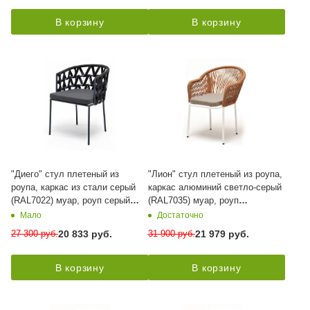
В корзину
В корзину
"Диего" стул плетеный из
"Лион" стул плетеный из роупа,
роупа, каркас из стали серый
каркас алюминий светло-серый
(RAL7022) муар, роуп серый
(RAL7035) муар, роуп
круглый, ткань темно-серая 027
оранжевый меланж круглый,
Мало
Достаточно
ткань бежевая 15052
27 300
руб.
31 900
руб.
20 833
руб.
21 979
руб.
В корзину
В корзину