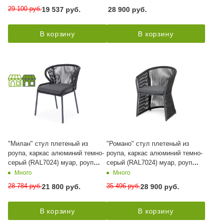
серая 027
Mossle бежевая
29 100
руб.
19 537
руб.
28 900
руб.
В корзину
В корзину
"Милан" стул плетеный из
"Романо" стул плетеный из
роупа, каркас алюминий темно-
роупа, каркас алюминий темно-
серый (RAL7024) муар, роуп
серый (RAL7024) муар, роуп
темно-серый круглый, ткань
темно-серый круглый, ткань
Много
Много
темно-серая 027
темно-серая 027
28 784
руб.
35 496
руб.
21 800
руб.
28 900
руб.
В корзину
В корзину