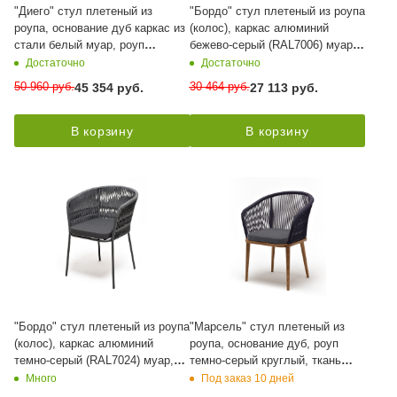
"Диего" стул плетеный из
"Бордо" стул плетеный из роупа
роупа, основание дуб каркас из
(колос), каркас алюминий
стали белый муар, роуп
бежево-серый (RAL7006) муар,
бежевый круглый, ткань
роуп серо-коричневый 23мм,
Достаточно
Достаточно
бежевая 052
ткань Mossle бежевая
50 960
руб.
30 464
руб.
45 354
руб.
27 113
руб.
В корзину
В корзину
"Бордо" стул плетеный из роупа
"Марсель" стул плетеный из
(колос), каркас алюминий
роупа, основание дуб, роуп
темно-серый (RAL7024) муар,
темно-серый круглый, ткань
роуп серый 15мм, ткань темно-
темно-серая 027
Много
Под заказ 10 дней
серая 027