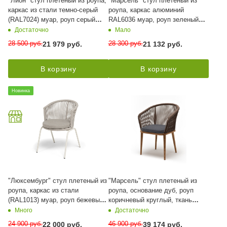
"Лион" стул плетеный из роупа,
"Марсель" стул плетеный из
каркас из стали темно-серый
роупа, каркас алюминий
(RAL7024) муар, роуп серый
RAL6036 муар, роуп зеленый
меланж круглый, ткань серая
(4204) круглый tex, ткань темно-
Достаточно
Мало
017
серая 027
28 500
руб.
28 300
руб.
21 979
руб.
21 132
руб.
В корзину
В корзину
Новинка
"Люксембург" стул плетеный из
"Марсель" стул плетеный из
роупа, каркас из стали
роупа, основание дуб, роуп
(RAL1013) муар, роуп бежевый
коричневый круглый, ткань
круглый, ткань бежевая 15052
темно-серая 027
Много
Достаточно
24 900
руб.
46 900
руб.
22 000
руб.
39 174
руб.