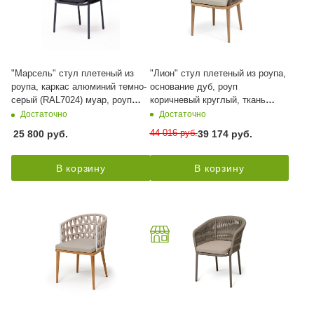
"Марсель" стул плетеный из
"Лион" стул плетеный из роупа,
роупа, каркас алюминий темно-
основание дуб, роуп
серый (RAL7024) муар, роуп
коричневый круглый, ткань
темно-серый круглый, ткань
бежевая 15052
Достаточно
Достаточно
темно-серая 027
44 016
руб.
25 800
руб.
39 174
руб.
В корзину
В корзину