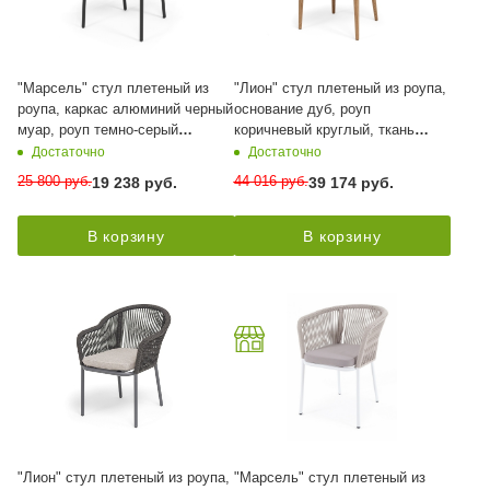
"Марсель" стул плетеный из
"Лион" стул плетеный из роупа,
роупа, каркас алюминий черный
основание дуб, роуп
муар, роуп темно-серый
коричневый круглый, ткань
круглый, ткань темно-серая 027
темно-серая 027
Достаточно
Достаточно
25 800
руб.
44 016
руб.
19 238
руб.
39 174
руб.
В корзину
В корзину
"Лион" стул плетеный из роупа,
"Марсель" стул плетеный из