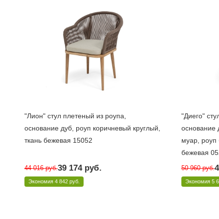
"Лион" стул плетеный из роупа,
"Диего" сту
основание дуб, роуп коричневый круглый,
основание 
ткань бежевая 15052
муар, роуп
бежевая 05
Достаточно
Достаточн
39 174
руб.
4
44 016
руб.
50 960
руб.
Арт.: LIO-CH-T002 brown(beige15052)
Арт.: DIE-CH
Экономия
4 842 руб.
Экономия
5 