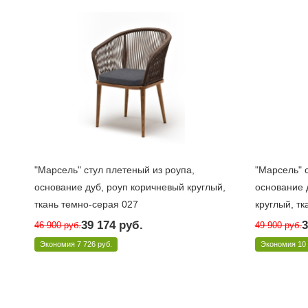
"Марсель" стул плетеный из роупа,
"Марсель" 
основание дуб, роуп коричневый круглый,
основание 
ткань темно-серая 027
круглый, тк
Достаточно
Достаточн
39 174
руб.
3
46 900
руб.
49 900
руб.
Арт.: MAR-CH-T001 brown(D-gray027)
Арт.: MAR-CH
Экономия
7 726 руб.
Экономия
10