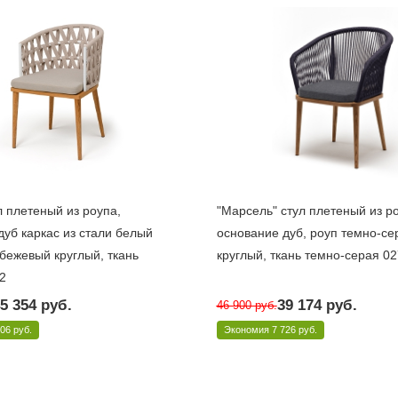
л плетеный из роупа,
"Марсель" стул плетеный из р
дуб каркас из стали белый
основание дуб, роуп темно-се
 бежевый круглый, ткань
круглый, ткань темно-серая 02
2
о
Под заказ 10 дней
5 354
руб.
39 174
руб.
46 900
руб.
-T002 W Mua beige(beige052)
Арт.: MAR-CH-T002 D-grey(D-gray02
606 руб.
Экономия
7 726 руб.