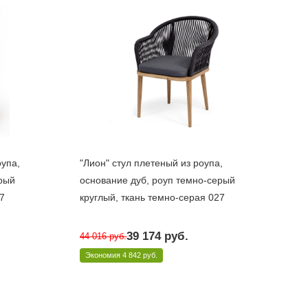
оупа,
"Лион" стул плетеный из роупа,
рый
основание дуб, роуп темно-серый
7
круглый, ткань темно-серая 027
Достаточно
39 174
руб.
44 016
руб.
7)
Арт.: LIO-CH-T002 D-grey(D-gray027)
Экономия
4 842 руб.