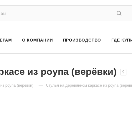
ЁРАМ
О КОМПАНИИ
ПРОИЗВОДСТВО
ГДЕ КУП
касе из роупа (верёвки)
9
—
из роупа (верёвки)
Стулья на деревянном каркасе из роупа (верёв