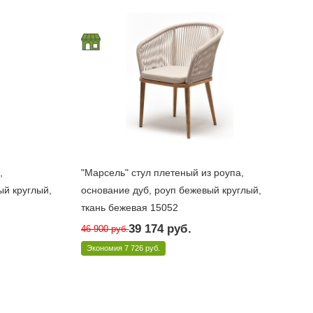
,
"Марсель" стул плетеный из роупа,
ый круглый,
основание дуб, роуп бежевый круглый,
ткань бежевая 15052
Много
39 174
руб.
46 900
руб.
)
Арт.: MAR-CH-T002 beige(beige15052)
Экономия
7 726 руб.