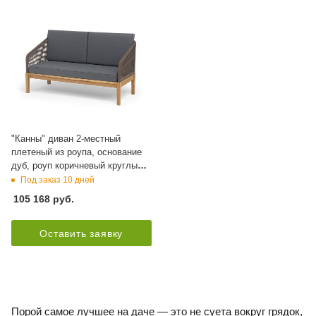
"Канны" диван 2-местный
плетеный из роупа, основание
дуб, роуп коричневый круглый,
ткань темно-серая 027 NEW
Под заказ 10 дней
105 168
руб.
Оставить заявку
Порой самое лучшее на даче — это не суета вокруг грядок,