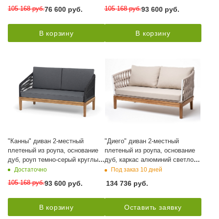
105 168
руб.
105 168
руб.
76 600
руб.
93 600
руб.
В корзину
В корзину
"Канны" диван 2-местный
"Диего" диван 2-местный
плетеный из роупа, основание
плетеный из роупа, основание
дуб, роуп темно-серый круглый,
дуб, каркас алюминий светло-
ткань темно-серая 027
серый (RAL7035) муар, роуп
Достаточно
Под заказ 10 дней
бежевый круглый, ткань
105 168
руб.
93 600
руб.
134 736
руб.
бежевая 15052
В корзину
Оставить заявку