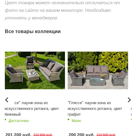
Цвет товара может незначительно отличаться от
фото на сайте на вашем мониторе. Необходимо
уточнять у менеджеров
Все товары коллекции
"Гляссе" лаунж-зона из
"Гляссе" лаунж-зона из
"Г
искусственного ротанга, цвет
искусственного ротанга, цвет
ис
бежевый
графит
гр
Достаточно
Мало
201 200 руб.
200 200 руб.
82
210 600 руб.
210 600 руб.