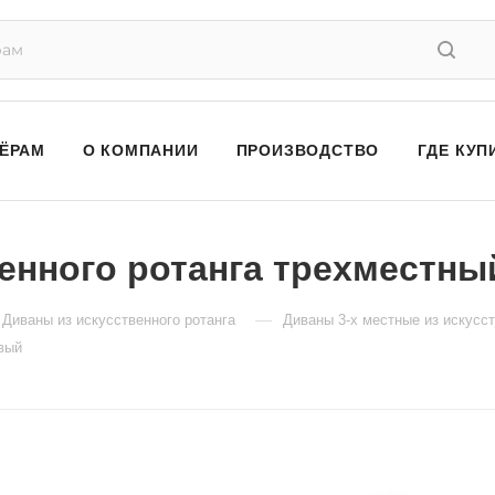
ЁРАМ
О КОМПАНИИ
ПРОИЗВОДСТВО
ГДЕ КУП
венного ротанга трехместны
—
Диваны из искусственного ротанга
Диваны 3-х местные из искусст
евый