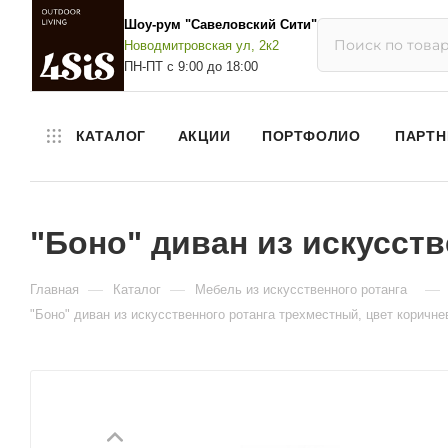
Шоу-рум "Савеловский Сити"
Новодмитровская ул, 2к2
ПН-ПТ с 9:00 до 18:00
КАТАЛОГ
АКЦИИ
ПОРТФОЛИО
ПАРТН
"Боно" диван из искусст
—
—
—
Главная
Каталог
Мебель из искусственного ротанга
"Боно" диван из искусственного ротанга трехместный, цвет коричн