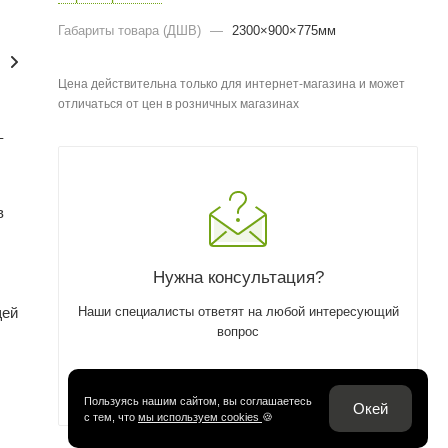
Габариты товара (ДШВ)
—
2300×900×775мм
Цена действительна только для интернет-магазина и может
отличаться от цен в розничных магазинах
–
в
Нужна консультация?
щей
Наши специалисты ответят на любой интересующий
вопрос
ЗАДАТЬ ВОПРОС
Пользуясь нашим сайтом, вы соглашаетесь
Окей
с тем, что
мы используем cookies
🍪