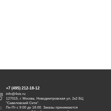
цвет графит
цвет коричневый
50 600
28 900
руб.
54 900
руб.
руб.
Экономия
4 300 руб.
+7 (495) 212-18-12
info@4sis.ru
127015, г. Москва, Новодмитровская ул, 2к2 БЦ
"Савеловский Сити".
Пн-Пт с 9:00 до 18:00. Заказы принимаются