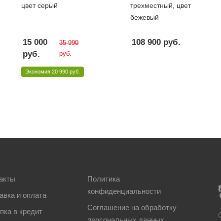
цвет серый
трехместный, цвет
бежевый
15 000
108 900
руб.
35 990
руб.
руб.
Экономия
20 990 руб.
акты
Политика
конфиденциальности
авка и оплата
Соглашение на обработку
пка в кредит
персональных данных