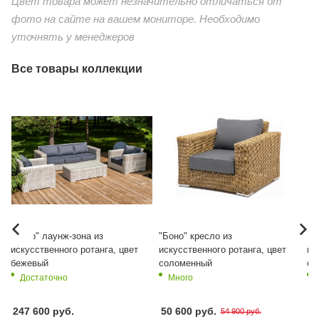
Цвет товара может незначительно отличаться от
фото на сайте на вашем мониторе. Необходимо
уточнять у менеджеров
Все товары коллекции
"Боно" лаунж-зона из
"Боно" кресло из
"Б
искусственного ротанга, цвет
искусственного ротанга, цвет
ис
бежевый
соломенный
се
Достаточно
Много
247 600
руб.
50 600 руб.
15
54 900 руб.