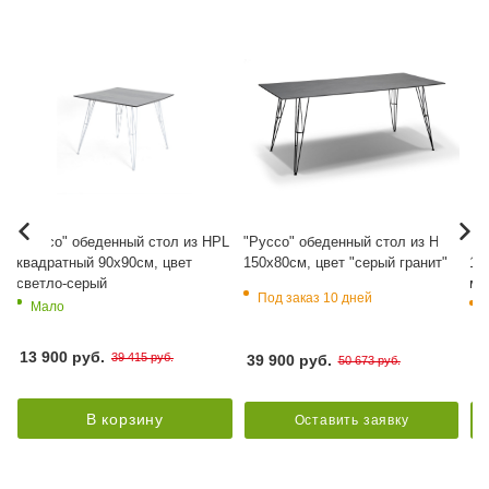
L
"Руссо" обеденный стол из HPL
"Руссо" обеденный стол из HPL
"Р
квадратный 90х90см, цвет
150х80см, цвет "серый гранит"
15
светло-серый
мр
Под заказ 10 дней
Мало
13 900 руб.
39 415 руб.
39 900 руб.
39
50 673 руб.
В корзину
Оставить заявку