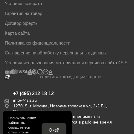
Условия возврата
Гарантия на товар
Договор оферты
Карта сайта
Политика конфиденциальности
Соглашение на обработку персональных данных
Условия использования материалов и сервисов сайта 4SiS
ПОЛИТИКА КОНФИДЕНЦИАЛЬНОСТИ
+7 (495) 212-18-12
info@4sis.ru
127015, г. Москва, Новодмитровская ул, 2к2 БЦ
"Савеловский Сити".
Пн-Пт с 9:00 до 18:00. Заказы принимаются
Пользуясь нашим
круглосуточно. Обрабатываются в рабочее время
сайтом, вы
соглашаетесь
Окей
с тем, что
мы