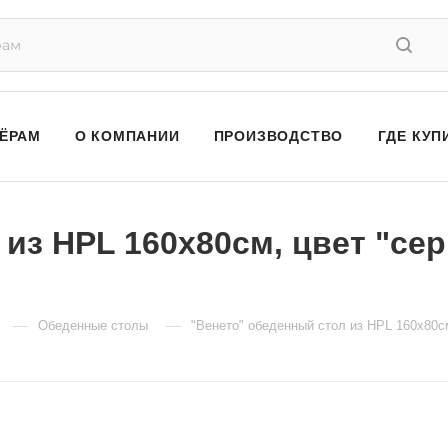
ЁРАМ
О КОМПАНИИ
ПРОИЗВОДСТВО
ГДЕ КУП
из HPL 160х80см, цвет "сер
—
—
Обеденные столы
"Венето" обеденный стол из HPL 160х80см