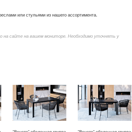
реслами или стульями из нашего ассортимента.
 на сайте на вашем мониторе. Необходимо уточнять у
а
"Венето" обеденная группа
"Венето" обеденная группа