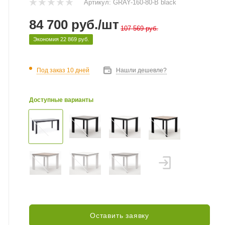
Артикул:
GRAY-160-80-B black
84 700
руб.
/шт
107 569
руб.
Экономия
22 869
руб.
Под заказ 10 дней
Нашли дешевле?
Доступные варианты
Оставить заявку