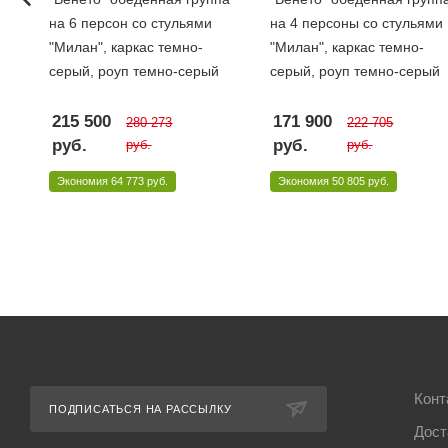
на 6 персон со стульями
на 4 персоны со стульями
"Милан", каркас темно-
"Милан", каркас темно-
серый, роуп темно-серый
серый, роуп темно-серый
215 500
171 900
280 273
222 705
руб.
руб.
руб.
руб.
Экономия
64 773 руб.
Экономия
50 805 руб.
Конт
ПОДПИСАТЬСЯ НА РАССЫЛКУ
Дост