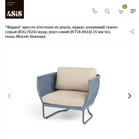
0
"Фиджи" кресло плетеное из роупа, каркас алюминий темно-
серый (RAL7024) муар, роуп синий (KT18-0014) 15 мм tex,
ткань Mossle бежевая