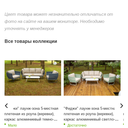
Цвет товара может незначительно отличаться от
фото на сайте на вашем мониторе. Необходимо
уточнять у менеджеров
Все товары коллекции
"Фиджи" лаунж-зона 5-местная
"Фиджи" лаунж-зона 5-местная
"Ф
плетеная из роупа (веревки),
плетеная из роупа (веревки),
пл
каркас алюминиевый темно-
каркас алюминиевый светло-
ал
серый, роуп синий (KT18-014)
серый, роуп зеленый (4204)
(R
Мало
Достаточно