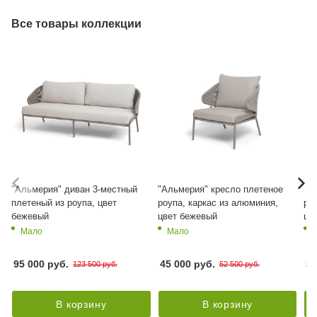
Все товары коллекции
"Альмерия" диван 3-местный
"Альмерия" кресло плетеное из
"А
плетеный из роупа, цвет
роупа, каркас из алюминия,
ро
бежевый
цвет бежевый
цв
Мало
Мало
95 000 руб.
45 000 руб.
35
123 500 руб.
52 500 руб.
В корзину
В корзину