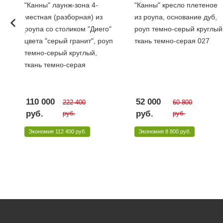
"Канны" лаунж-зона 4-
"Канны" кресло плетеное
с
местная (разборная) из
из роупа, основание дуб,
роупа со столиком "Диего"
роуп темно-серый круглый
цвета "серый гранит", роуп
ткань темно-серая 027
темно-серый круглый,
ткань темно-серая
110 000
52 000
222 400
60 800
руб.
руб.
руб.
руб.
Экономия
112 400 руб.
Экономия
8 800 руб.