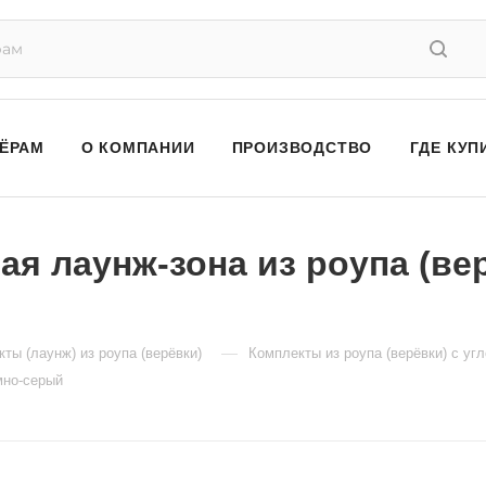
ЁРАМ
О КОМПАНИИ
ПРОИЗВОДСТВО
ГДЕ КУП
я лаунж-зона из роупа (вер
—
ты (лаунж) из роупа (верёвки)
Комплекты из роупа (верёвки) с у
мно-серый