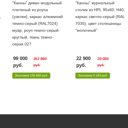
"Канны" диван модульный
"Канны" журнальный
плетеный из роупа
столик из HPL 95х60, H40,
,
(узелки), каркас алюминий
каркас светло-серый (RAL
темно-серый (RAL7024)
7035), цвет столешницы
муар, роуп темно-серый
"молочный"
круглый, ткань темно-
серая 027
99 000
22 900
257 860
29 083
руб.
руб.
руб.
руб.
Экономия
158 860 руб.
Экономия
6 183 руб.