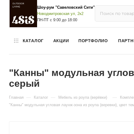
Шоу-рум "Савеловский Сити"
Новодмитровская ул, 2к2
ПН-ПТ с 9:00 до 18:00
КАТАЛОГ
АКЦИИ
ПОРТФОЛИО
ПАРТН
"Канны" модульная углова
серый
—
—
—
Главная
Каталог
Мебель из роупа (верёвки)
Комплек
"Канны" модульная угловая лаунж-зона из роупа (веревки), цвет те