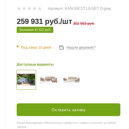
Артикул:
KAN-S5C1T1-5-SET D-gray
259 931
руб.
/шт
301 553
руб.
Экономия
41 622
руб.
Под заказ 10 дней
Нашли дешевле?
Доступные варианты
Оставить заявку
Наши менеджеры обязательно свяжутся с вами и уточнят условия
заказа