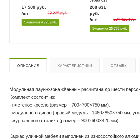
серая 027
17 500
руб.
208 631
/шт
22 225
руб.
руб.
/шт
234 416
руб.
Экономия
4 725
руб.
Экономия
25 785
руб.
ОПИСАНИЕ
ХАРАКТЕРИСТИКИ
ОТЗЫВЫ
Модульная лаунж-зона «Канны» расчитана до шести персон
Комплект состоит из:
- плетеное кресло (размер – 700×700×750 мм).
- модульного диван (правый модуль - 1480×850×750 мм, уг
- журнального столика (размер – 900×600×420 мм).
Каркас уличной мебели выполнен из износостойкого алюмин