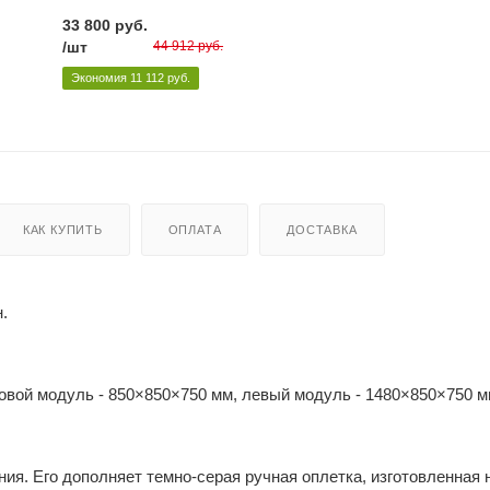
33 800
руб.
/шт
44 912
руб.
Экономия
11 112
руб.
КАК КУПИТЬ
ОПЛАТА
ДОСТАВКА
.
ловой модуль - 850×850×750 мм, левый модуль - 1480×850×750 м
ия. Его дополняет темно-серая ручная оплетка, изготовленная 