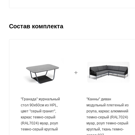
Состав комплекта
"Гранада" журнальный
"Канны" диван
стол 90х60см из HPL,
модульный плетеный из
цвет "серый гранит",
роупа, каркас алюминий
каркас темно-серый
темно-серый (RAL7024)
(RAL7024) муар, роуп
муар, роуп темно-серый
темно-серый круглый
круглый, ткань темно-