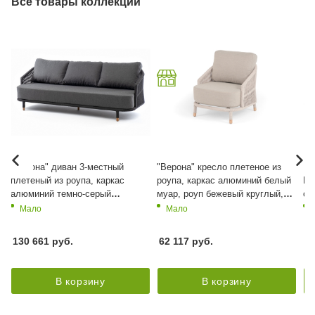
Все товары коллекции
"Верона" диван 3-местный
"Верона" кресло плетеное из
"В
плетеный из роупа, каркас
роупа, каркас алюминий белый
HP
алюминий темно-серый
муар, роуп бежевый круглый,
св
(RAL7024) муар, роуп темно-
ткань бежевая 15052
цв
Мало
Мало
серый круглый, ткань темно-
гр
серая 027
130 661
руб.
62 117
руб.
25
В корзину
В корзину