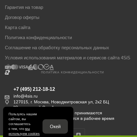
Гарантия на товар
Договор оферты
Карта сайта
Политика конфиденциальности
Соглашение на обработку персональных данных
Условия использования материалов и сервисов сайта 4SiS
ПОЛИТИКА КОНФИДЕНЦИАЛЬНОСТИ
+7 (495) 212-18-12
info@4sis.ru
127015, г. Москва, Новодмитровская ул, 2к2 БЦ
"Савеловский Сити".
Пн-Пт с 9:00 до 18:00. Заказы принимаются
Пользуясь нашим
круглосуточно. Обрабатываются в рабочее время
сайтом, вы
соглашаетесь
Окей
с тем, что
мы
используем cookies