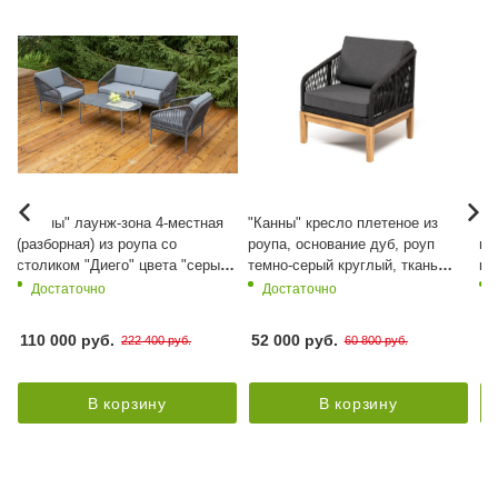
"Канны" лаунж-зона 4-местная
"Канны" кресло плетеное из
"К
(разборная) из роупа со
роупа, основание дуб, роуп
пл
столиком "Диего" цвета "серый
темно-серый круглый, ткань
ка
гранит", роуп темно-серый
темно-серая 027
(R
Достаточно
Достаточно
круглый, ткань темно-серая
се
се
110 000 руб.
52 000 руб.
99
222 400 руб.
60 800 руб.
В корзину
В корзину