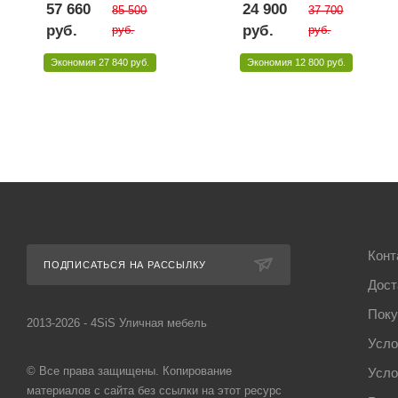
57 660
24 900
85 500
37 700
руб.
руб.
руб.
руб.
Экономия
27 840 руб.
Экономия
12 800 руб.
Конт
ПОДПИСАТЬСЯ НА РАССЫЛКУ
Дост
Поку
2013-2026 - 4SiS Уличная мебель
Усло
© Все права защищены. Копирование
Усло
материалов с сайта без ссылки на этот ресурс