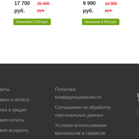
17 700
9 990
25 900
14 900
руб.
руб.
руб.
руб.
Экономия
8 200 руб.
Экономия
4 910 руб.
акты
Политика
конфиденциальности
авка и оплата
Соглашение на обработку
пка в кредит
персональных данных
вия оплаты
Условия использования
вия возврата
материалов и сервисов