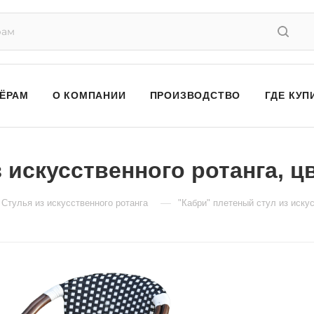
ЁРАМ
О КОМПАНИИ
ПРОИЗВОДСТВО
ГДЕ КУП
 искусственного ротанга, 
—
Стулья из искусственного ротанга
"Кабри" плетеный стул из иску