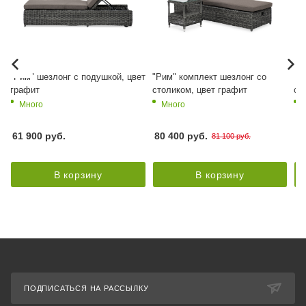
т
"Рим" шезлонг с подушкой, цвет
"Рим" комплект шезлонг со
"Р
графит
столиком, цвет графит
ст
Много
Много
61 900
руб.
80 400 руб.
78
81 100 руб.
В корзину
В корзину
ПОДПИСАТЬСЯ НА РАССЫЛКУ