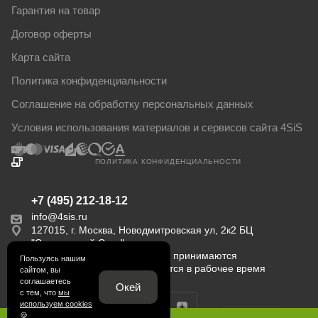
Гарантия на товар
Договор оферты
Карта сайта
Политика конфиденциальности
Соглашение на обработку персональных данных
Условия использования материалов и сервисов сайта 4SiS
ПОЛИТИКА КОНФИДЕНЦИАЛЬНОСТИ
+7 (495) 212-18-12
info@4sis.ru
127015, г. Москва, Новодмитровская ул, 2к2 БЦ
"Савеловский Сити".
Пн-Пт с 9:00 до 18:00. Заказы принимаются
Пользуясь нашим
круглосуточно. Обрабатываются в рабочее время
сайтом, вы
соглашаетесь
Окей
с тем, что
мы
используем cookies
🍪