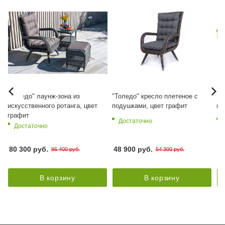
"Толедо" лаунж-зона из
"Толедо" кресло плетеное с
"Т
искусственного ротанга, цвет
подушками, цвет графит
по
графит
Достаточно
Достаточно
80 300 руб.
48 900 руб.
52
86 400 руб.
54 300 руб.
В корзину
В корзину