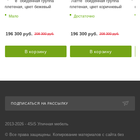
"Латте" обеденная группа
"Латте" обеденная группа
"Л
плетеная, цвет бежевый
плетеная, цвет коричневый
пл
Мало
Достаточно
196 300 руб.
196 300 руб.
2
208 300 руб.
208 300 руб.
В корзину
В корзину
ПОДПИСАТЬСЯ НА РАССЫЛКУ
2013-2026 - 4SiS Уличная мебель
© Все права защищены. Копирование материалов с сайта без