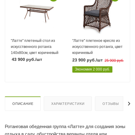
"Латте" плетеный стол из
"Латте" плетеное кресло из
искусственного ротанга
искусственного ротанга, цвет
140х80см, цвет коричневый
коричневый
43 900
руб.
/шт
23 900
руб.
/шт
25 900
руб.
Экономия
2 000
руб.
ОПИСАНИЕ
ХАРАКТЕРИСТИКИ
ОТЗЫВЫ
Ротанговая обеденная группа «Латте» для создания зоны
отдыха в саду, обустройства веранды отеля или