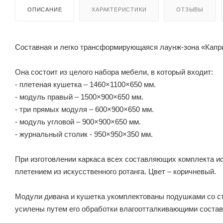
ОПИСАНИЕ
ХАРАКТЕРИСТИКИ
ОТЗЫВЫ
Составная и легко трансформирующаяся лаунж-зона «Капри
Она состоит из целого набора мебели, в который входит:
- плетеная кушетка – 1460×1100×650 мм.
- модуль правый – 1500×900×650 мм.
- три прямых модуля – 600×900×650 мм.
- модуль угловой – 900×900×650 мм.
- журнальный столик - 950×950×350 мм.
При изготовлении каркаса всех составляющих комплекта 
плетением из искусственного ротанга. Цвет – коричневый.
Модули дивана и кушетка укомплектованы подушками со с
усилены путем его обработки влагоотталкивающими состав