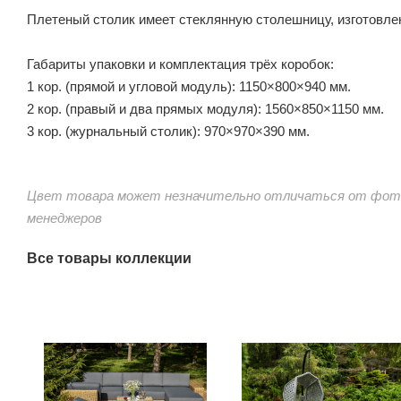
Плетеный столик имеет стеклянную столешницу, изготовленн
Габариты упаковки и комплектация трёх коробок:
1 кор. (прямой и угловой модуль): 1150×800×940 мм.
2 кор. (правый и два прямых модуля): 1560×850×1150 мм.
3 кор. (журнальный столик): 970×970×390 мм.
Цвет товара может незначительно отличаться от фото
менеджеров
Все товары коллекции