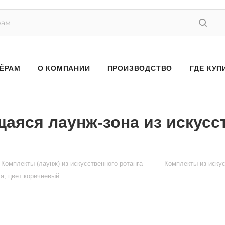
ЁРАМ
О КОМПАНИИ
ПРОИЗВОДСТВО
ГДЕ КУП
яся лаунж-зона из искусст
—
Комплекты (лаунж) из искусственного ротанга
Комплекты из искус
а, цвет коричневый