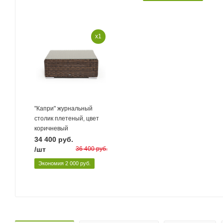
x1
"Капри" журнальный
столик плетеный, цвет
коричневый
34 400
руб.
/шт
36 400
руб.
Экономия
2 000
руб.