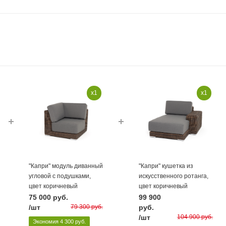
x1
x1
"Капри" модуль диванный
"Капри" кушетка из
угловой с подушками,
искусственного ротанга,
цвет коричневый
цвет коричневый
75 000
руб.
99 900
/шт
79 300
руб.
руб.
/шт
104 900
руб.
Экономия
4 300
руб.