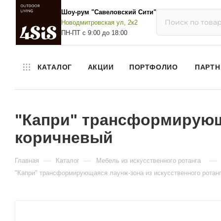
Шоу-рум "Савеловский Сити"
Новодмитровская ул, 2к2
ПН-ПТ с 9:00 до 18:00
КАТАЛОГ
АКЦИИ
ПОРТФОЛИО
ПАРТН
"Капри" трансформирующа
коричневый
—
—
—
Главная
Каталог
Мебель из искусственного ротанга
"Капри" трансформирующаяся лаунж-зона из искусственного ротанг