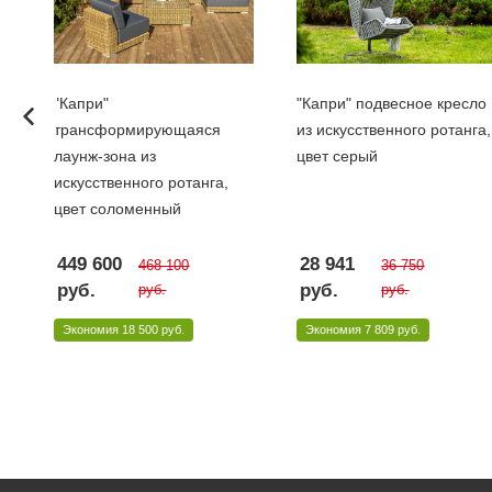
"Капри"
"Капри" подвесное кресло
т
трансформирующаяся
из искусственного ротанга,
лаунж-зона из
цвет серый
искусственного ротанга,
цвет соломенный
449 600
28 941
468 100
36 750
руб.
руб.
руб.
руб.
Экономия
18 500 руб.
Экономия
7 809 руб.