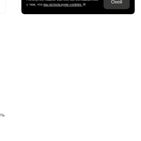
Окей
с тем, что
мы используем cookies
🍪
ть