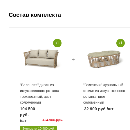
Состав комплекта
x1
x1
"Валенсия" диван из
"Валенсия" журнальный
искусственного ротанга
столик из искусственного
трехместный, цвет
ротанга, цвет
соломенный
соломенный
104 500
32 900
руб.
/шт
руб.
/шт
114 900
руб.
Экономия
10 400
руб.