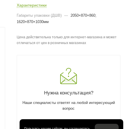
Характеристики
Габариты упаковки (ДШВ)
—
2050×870×860;
1620×870×1030мм
Цена действительна только для интернет-магазина и может
отличаться от цен в розничных магазинах
Нужна консультация?
Наши специалисты ответят на любой интересующий
вопрос
ЗАДАТЬ ВОПРОС
Пользуясь нашим сайтом, вы соглашаетесь