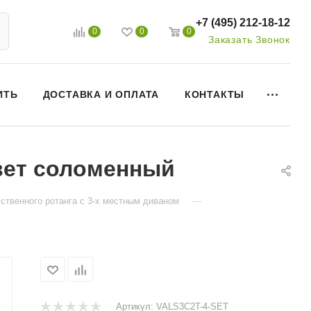
+7 (495) 212-18-12
0
0
0
Заказать Звонок
ИТЬ
ДОСТАВКА И ОПЛАТА
КОНТАКТЫ
цвет соломенный
—
ственного ротанга с 3-х местным диваном
Артикул:
VALS3C2T-4-SET