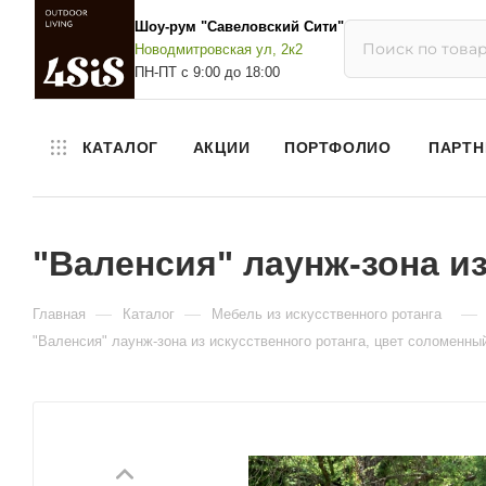
Шоу-рум "Савеловский Сити"
Новодмитровская ул, 2к2
ПН-ПТ с 9:00 до 18:00
КАТАЛОГ
АКЦИИ
ПОРТФОЛИО
ПАРТН
"Валенсия" лаунж-зона и
—
—
—
Главная
Каталог
Мебель из искусственного ротанга
"Валенсия" лаунж-зона из искусственного ротанга, цвет соломенны