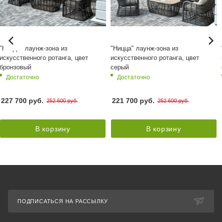
"Ницца" лаунж-зона из
"Ницца" лаунж-зона из
искусственного ротанга, цвет
искусственного ротанга, цвет
бронзовый
серый
Достаточно
Достаточно
227 700 руб.
221 700 руб.
252 600 руб.
252 600 руб.
В корзину
В корзину
ПОДПИСАТЬСЯ НА РАССЫЛКУ