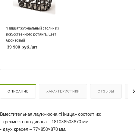
"Ницца" журнальный столик из
искусственного ротанга, цвет
бронзовый
39 900
руб.
/шт
ОПИСАНИЕ
ХАРАКТЕРИСТИКИ
ОТЗЫВЫ
К
Вместительная лаунж-зона «Ницца» состоит из:
- трехместного дивана – 1810×850×870 мм.
- двух кресел – 77×850×870 мм.