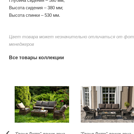
Глубина сидения – 580 мм;
Высота сидения – 380 мм;
Высота спинки – 530 мм.
Цвет товара может незначительно отличаться от фото
менеджеров
Все товары коллекции
"Гранд Латте" лаунж-зона
"Гранд Латте" лаунж-зона