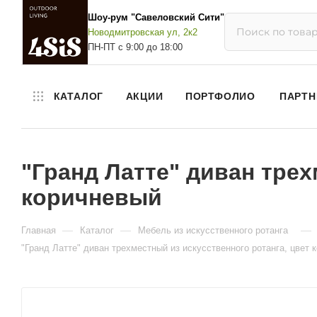
Шоу-рум "Савеловский Сити"
Новодмитровская ул, 2к2
ПН-ПТ с 9:00 до 18:00
КАТАЛОГ
АКЦИИ
ПОРТФОЛИО
ПАРТН
"Гранд Латте" диван трех
коричневый
—
—
—
Главная
Каталог
Мебель из искусственного ротанга
"Гранд Латте" диван трехместный из искусственного ротанга, цвет 