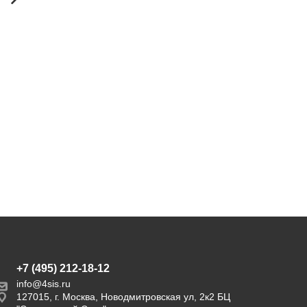
журнальный из
трехместный из
искусственного ротанга,
искусственного ротанга,
цвет графит
цвет графит
27 400
руб.
85 200
91 900
руб.
руб.
Экономия
6 700 руб.
+7 (495) 212-18-12
info@4sis.ru
127015, г. Москва, Новодмитровская ул, 2к2 БЦ