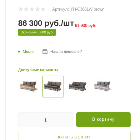
Артикул:
YH-C3881W brown
86 300
руб.
/шт
91 900
руб.
Экономия
5 600
руб.
Много
Нашли дешевле?
Доступные варианты
В корзину
КУПИТЬ В 1 КЛИК