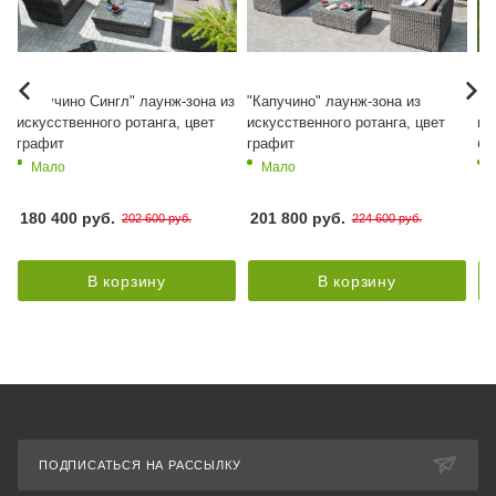
"Капучино Cингл" лаунж-зона из
"Капучино" лаунж-зона из
"К
искусственного ротанга, цвет
искусственного ротанга, цвет
ис
й
графит
графит
бе
Мало
Мало
180 400 руб.
201 800 руб.
2
202 600 руб.
224 600 руб.
В корзину
В корзину
ПОДПИСАТЬСЯ НА РАССЫЛКУ