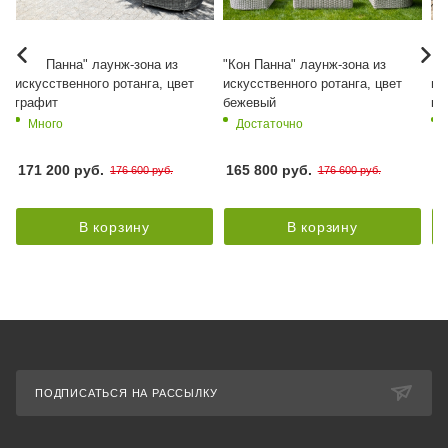
й
"Кон Панна" лаунж-зона из
"Кон Панна" лаунж-зона из
"К
т
искусственного ротанга, цвет
искусственного ротанга, цвет
ис
графит
бежевый
ко
Много
Достаточно
171 200 руб.
165 800 руб.
12
176 600 руб.
176 600 руб.
В корзину
В корзину
ПОДПИСАТЬСЯ НА РАССЫЛКУ