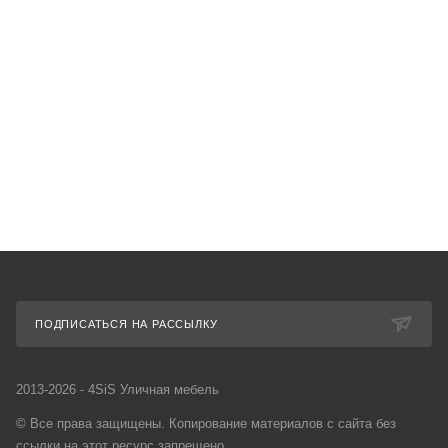
искусственного ротанга, цвет
графит
Мало
180 400 руб.
202 600 руб.
В корзину
ПОДПИСАТЬСЯ НА РАССЫЛКУ
2013-2026 - 4SiS Уличная мебель
© Все права защищены. Копирование материалов с сайта без
ссылки на этот ресурс запрещено.