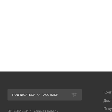
зона из искусственного
ротанга, цвет графит
180 400
202 600
руб.
руб.
Экономия
22 200 руб.
Конт
ПОДПИСАТЬСЯ НА РАССЫЛКУ
Дост
Поку
2013-2026 - 4SiS Уличная мебель