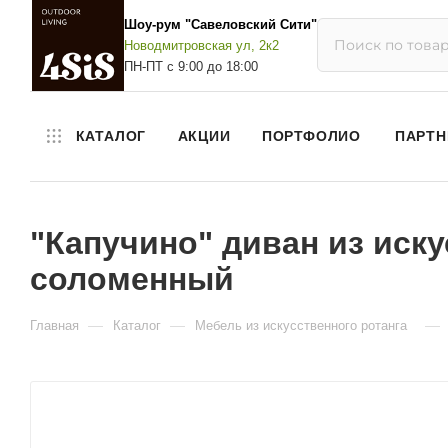
Шоу-рум "Савеловский Сити"
Новодмитровская ул, 2к2
ПН-ПТ с 9:00 до 18:00
КАТАЛОГ
АКЦИИ
ПОРТФОЛИО
ПАРТН
"Капучино" диван из иску
соломенный
—
—
—
Главная
Каталог
Мебель из искусственного ротанга