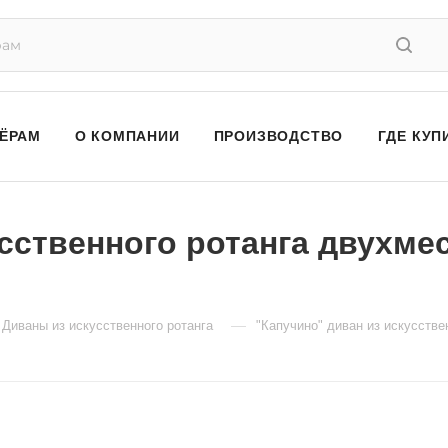
ЁРАМ
О КОМПАНИИ
ПРОИЗВОДСТВО
ГДЕ КУП
сственного ротанга двухме
—
Диваны из искусственного ротанга
"Капучино" диван из искусств