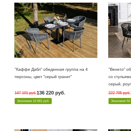
"Каффе Дабл" обеденная группа на 4
"Венето" о
персоны, цвет "серый гранит"
со стульями
серый, роу
Под заказ 10 дней
Под заказ 
Арт.: KDCB4T1-5-SET
136 220
руб.
147 101
руб.
222 705
руб.
Арт.: VEN-CM
Экономия
10 881 руб.
Экономия
50