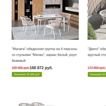
"Малага" обеденная группа на 4 персоны
"Диего" об
со стульями "Милан", каркас белый, роуп
круглый сто
бежевый
Под заказ 10 дней
Под заказ 
168 872
руб.
199 456
руб.
172 669
руб.
Арт.: MAL-CMIL4T1-5-SET beige
Арт.: D100-H
Экономия
30 584 руб.
Экономия
50