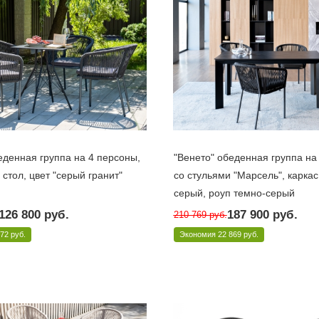
еденная группа на 4 персоны,
"Венето" обеденная группа на
стол, цвет "серый гранит"
со стульями "Марсель", каркас
серый, роуп темно-серый
10 дней
Под заказ 10 дней
126 800
руб.
187 900
руб.
210 769
руб.
T-TU2-1/4хAS1158 M-Rope-3
Арт.: VEN-CM4T1-5-SET D-gray
372 руб.
Экономия
22 869 руб.