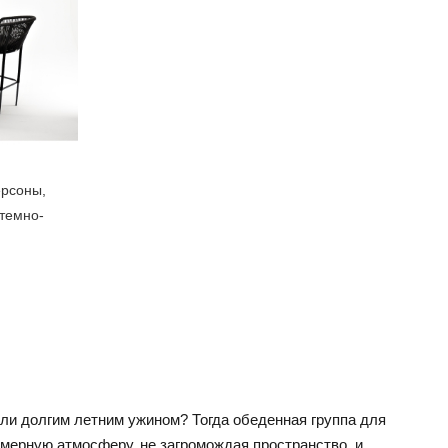
ерсоны,
 темно-
или долгим летним ужином? Тогда обеденная группа для
мерную атмосферу, не загромождая пространство, и