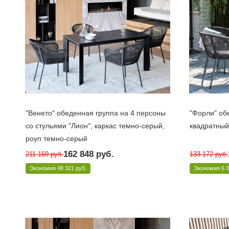
"Венето" обеденная группа на 4 персоны
"Форли" об
со стульями "Лион", каркас темно-серый,
квадратный 
роуп темно-серый
Под заказ 10 дней
Под заказ 
162 848
руб.
211 169
руб.
133 172
руб.
Арт.: VEN-CL4T1-5-SET D-gray
Арт.: R90-SH
Экономия
48 321 руб.
Экономия
6 