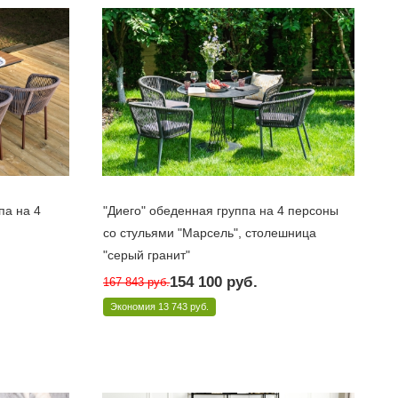
па на 4
"Диего" обеденная группа на 4 персоны
со стульями "Марсель", столешница
"серый гранит"
Под заказ 10 дней
M4T1-5-SET
Арт.: D90-HPL-Rope
154 100
руб.
167 843
руб.
Экономия
13 743 руб.