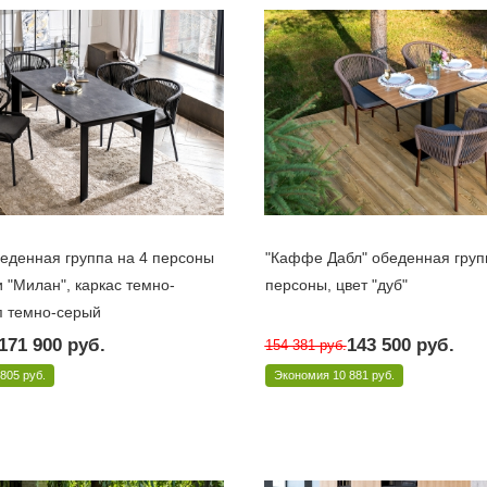
беденная группа на 4 персоны
"Каффе Дабл" обеденная груп
 "Милан", каркас темно-
персоны, цвет "дуб"
п темно-серый
10 дней
Под заказ 10 дней
Арт.: KDC
171 900
руб.
143 500
руб.
154 381
руб.
IL4T1-5-SET D-gray
 805 руб.
Экономия
10 881 руб.