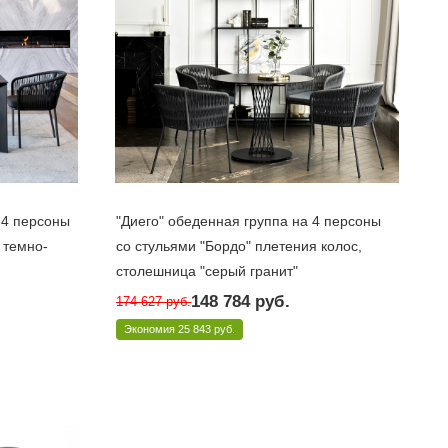
 4 персоны
"Диего" обеденная группа на 4 персоны
 темно-
со стульями "Бордо" плетения колос,
столешница "серый гранит"
Под заказ 10 дней
148 784
руб.
174 627
руб.
Арт.: DIE-CB4T1-5-SET D-gray
Экономия
25 843 руб.