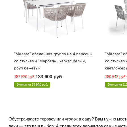
"Малага" обеденная группа на 4 персоны
"Малага" о
со стульями "Марсель", каркас белый,
со стульями
роуп бежевый
светло-сер
Под заказ 10 дней
Под заказ 
133 600
руб.
187 520
руб.
180 642
руб.
Арт.: MAL-CM4T1-5-SET beige
Арт.: MAL-CT
Экономия
53 920 руб.
Экономия
11
Обустраиваете террасу или уголок в саду? Вам нужно мест
дачи — это ваш выбор. А среди всех вариантов самые уютн