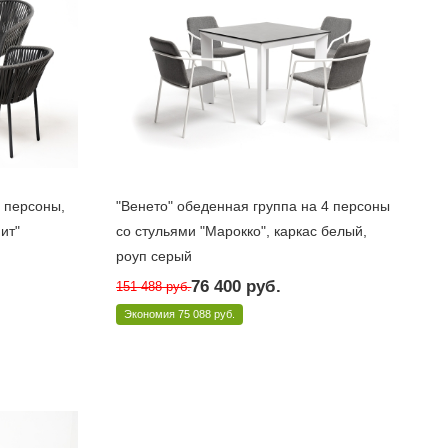
4 персоны,
"Венето" обеденная группа на 4 персоны
ит"
со стульями "Марокко", каркас белый,
роуп серый
Под заказ 10 дней
76 400
руб.
151 488
руб.
ope-2
Арт.: VEN-CM4T1-5-SET Dray
Экономия
75 088 руб.