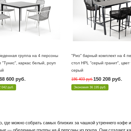
беденная группа на 4 персоны
"Рио" барный комплект на 4 п
 "Тунис", каркас белый, роуп
стол HPL "серый гранит", цвет
ый
серый
10 дней
Под заказ 10 дней
68 600
руб.
150 208
руб.
186 403
руб.
4T1-5-SET H-gray
Арт.: RСR4T1-5-SET D-gray
2 042 руб.
Экономия
36 195 руб.
о, где можно собрать самых близких за чашкой утреннего кофе 
ые — обеденные группы на 4 персоны из роупа. Они создают ка