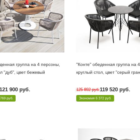
еденная группа на 4 персоны,
"Конте" обеденная группа на 
л "дуб", цвет бежевый
круглый стол, цвет "серый гран
10 дней
Под заказ 10 дней
121 900
руб.
119 520
руб.
125 892
руб.
PL-Rope beige
Арт.: R70-SHT-TU2-1/4хAS1158 B-R
 769 руб.
Экономия
6 372 руб.