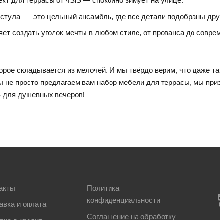
кт для террасы от 4SiS — спокойно зимует на улице.
 стула — это цельный ансамбль, где все детали подобраны друг 
ет создать уголок мечты в любом стиле, от прованса до совре
торое складывается из мелочей. И мы твёрдо верим, что даже та
 не просто предлагаем вам набор мебели для террасы, мы приз
S для душевных вечеров!
акты
Политика
конфиденциальности
авка и оплата
Соглашение на обработку