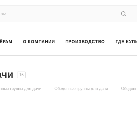
ЁРАМ
О КОМПАНИИ
ПРОИЗВОДСТВО
ГДЕ КУП
ачи
15
—
—
нные группы для дачи
Обеденные группы для дачи
Обеденн