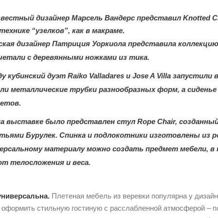
известный дизайнер Марсель Вандерс представил Knotted C
ехнике “узелков”, как в макраме.
ская дизайнер Патриция Уоркиола представила коллекцию м
четали с деревянными ножками из тика.
у кубинский дуэт Raiko Valladares и Jose A Villa запусти
ли металлические трубки разнообразных форм, а сиденье
етов.
 на выставке было представлен стул Rope Chair, созданн
атьями Бурулек. Спинка и подлокотники изготовлены из р
ерсальному материалу можно создать предмет мебели, в
от телосложения и веса.
ниверсальна.
Плетеная мебель из веревки популярна у дизайн
е оформить стильную гостиную с расслабленной атмосферой – п