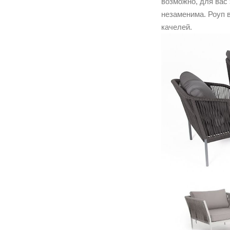
возможно, для вас 
незаменима. Роуп 
качелей.