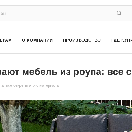
ЁРАМ
О КОМПАНИИ
ПРОИЗВОДСТВО
ГДЕ КУП
ют мебель из роупа: все с
а: все секреты этого материала