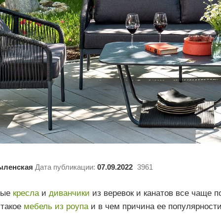
ыленская
Дата публикации:
07.09.2022
3961
ные
кресла
и
диванчики
из веревок и канатов все чаще 
 такое
мебель из роупа
и в чем причина ее популярности