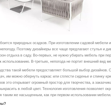
 боится природных осадков. При изготовлении садовой мебели и
епогоду. Поэтому дизайнеры все чаще предлагают стулья и див
 зон отдыха в саду. Во-первых, не нужно убирать мебель при пе
к использованию. В-третьих, непогода не портит внешний вид меб
одства такой мебели предоставляет большой выбор дизайнов. 
дач, им можно обернуть каркас или сплести сиденье и спинку к
ров это открывает огромный простор для творчества, а заказчик
ыкрасить в любой цвет. Технология изготовления позволяет окра
ся таким же насыщенным, как при первом использовании мебели
ры?