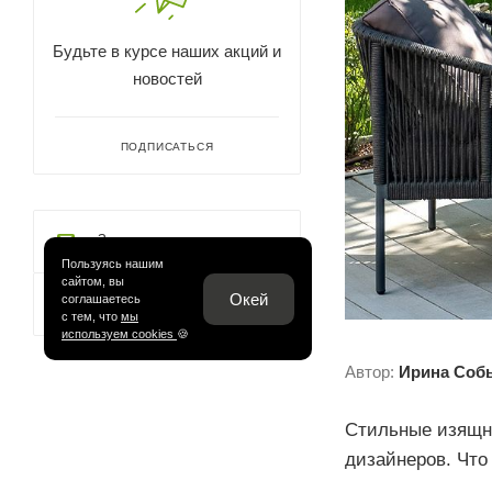
Будьте в курсе наших акций и
новостей
ПОДПИСАТЬСЯ
Задать вопрос
Пользуясь нашим
сайтом, вы
Окей
соглашаетесь
Оставить отзыв
с тем, что
мы
используем cookies
🍪
Автор:
Ирина Соб
Стильные изящ
дизайнеров. Что