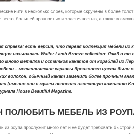
ческие нити в несколько слоев, которые скручены в более толс
е всего, большей прочностью и эластичностью, а также возможн
 справка: есть версия, что первая коллекция мебели из к
лекция называлась Walter Lamb
Bronze collection: Лэмб в то
ло много металла и остатков канатов от кораблей из Перл
ебели – металлические каркасы бронзового цвета были 
их волокон, обычный канат заменили более прочным анал
лл (именно они с мужем основали известную компанию Knoll
рнала House Beautiful Magazine.
Н ПОЛЮБИТЬ МЕБЕЛЬ ИЗ РОУП
ь из роупа прослужит много лет и не будет требовать быстрой 