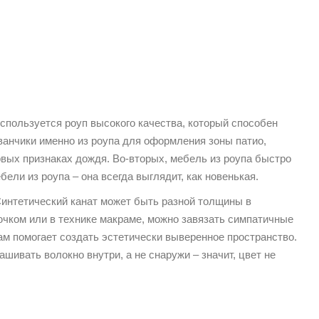
спользуется роуп высокого качества, который способен
анчики именно из роупа для оформления зоны патио,
рвых признаках дождя. Во-вторых, мебель из роупа быстро
ели из роупа – она всегда выглядит, как новенькая.
Синтетический канат может быть разной толщины в
рючком или в технике макраме, можно завязать симпатичные
ам помогает создать эстетически выверенное пространство.
шивать волокно внутри, а не снаружи – значит, цвет не
.