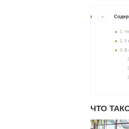
Содер
1. Ч
2. 5
3. В
ЧТО ТАК