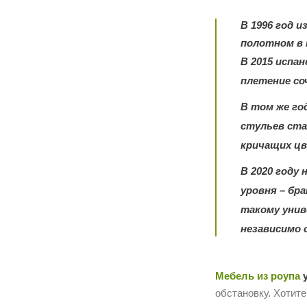
В 1996 год 
полотном в т
В 2015 испан
плетение со
В том же год
стульев ста
кричащих цв
В 2020 году
уровня – бр
такому унив
независимо 
Мебель из роупа
у
обстановку. Хотит