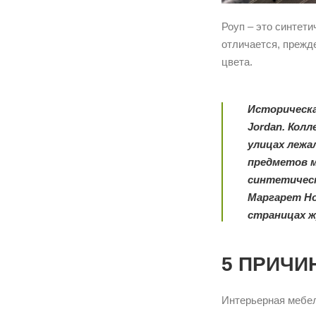
Роуп – это синтети
отличается, прежд
цвета.
Историческая
Jordan. Кол
улицах лежа
предметов м
синтетическ
Маргарет Но
страницах жу
5 ПРИЧИ
Интерьерная мебел