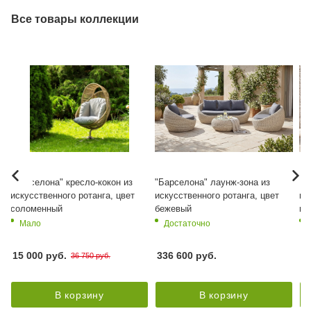
Все товары коллекции
"Барселона" кресло-кокон из
"Барселона" лаунж-зона из
"Б
искусственного ротанга, цвет
искусственного ротанга, цвет
ис
соломенный
бежевый
гр
Мало
Достаточно
15 000 руб.
336 600
руб.
3
36 750 руб.
В корзину
В корзину