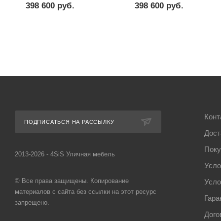
398 600
руб.
398 600
руб.
Конт
ПОДПИСАТЬСЯ НА РАССЫЛКУ
Дост
Поку
2013-2026 - 4SiS Уличная мебель
Усло
© Все права защищены. Копирование
Усло
материалов с сайта без ссылки на этот ресурс
Гара
запрещено.
Дого