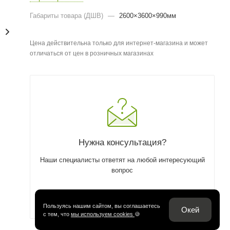
Габариты товара (ДШВ)
—
2600×3600×990мм
Цена действительна только для интернет-магазина и может
отличаться от цен в розничных магазинах
Нужна консультация?
Наши специалисты ответят на любой интересующий
вопрос
ЗАДАТЬ ВОПРОС
Пользуясь нашим сайтом, вы соглашаетесь
Окей
с тем, что
мы используем cookies
🍪