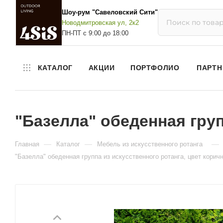
Шоу-рум "Савеловский Сити"
Новодмитровская ул, 2к2
ПН-ПТ с 9:00 до 18:00
КАТАЛОГ
АКЦИИ
ПОРТФОЛИО
ПАРТН
"Базелла" обеденная груп
—
—
—
Главная
Каталог
Мебель из искусственного ротанга
"Базелла" обеденная группа из искусственного ротанга, цвет корич