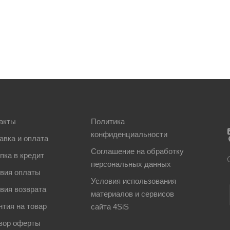
акты
Политика
конфиденциальности
авка и оплата
Соглашение на обработку
пка в кредит
персональных данных
вия оплаты
Условия использования
вия возврата
материалов и сервисов
нтия на товар
сайта 4SiS
вор оферты