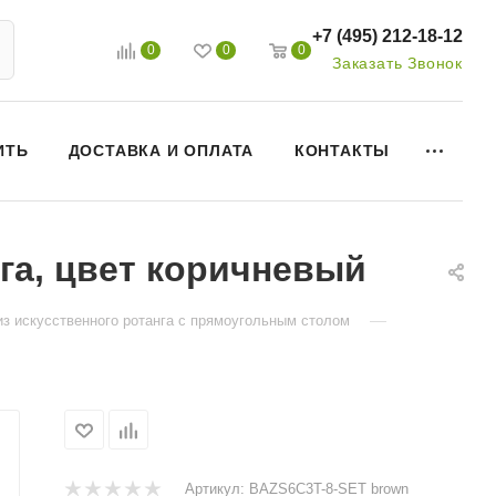
+7 (495) 212-18-12
0
0
0
Заказать Звонок
ИТЬ
ДОСТАВКА И ОПЛАТА
КОНТАКТЫ
нга, цвет коричневый
—
з искусственного ротанга с прямоугольным столом
Артикул:
BAZS6C3T-8-SET brown