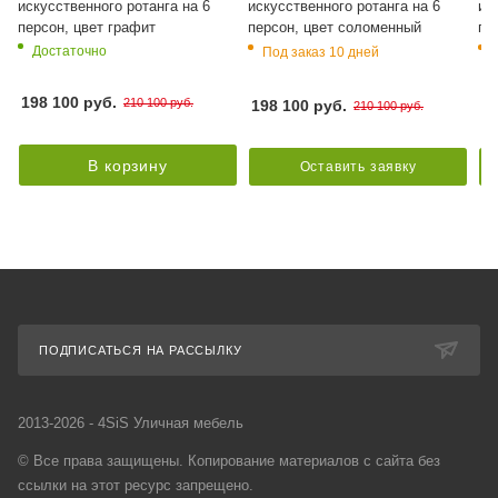
искусственного ротанга на 6
искусственного ротанга на 6
ис
персон, цвет графит
персон, цвет соломенный
пе
Достаточно
Под заказ 10 дней
198 100 руб.
210 100 руб.
198 100 руб.
21
210 100 руб.
В корзину
Оставить заявку
ПОДПИСАТЬСЯ НА РАССЫЛКУ
2013-2026 - 4SiS Уличная мебель
© Все права защищены. Копирование материалов с сайта без
ссылки на этот ресурс запрещено.