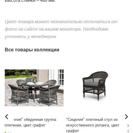
Высота спинки – 460 мм.
Цвет товара может незначительно отличаться от
фото на сайте на вашем мониторе. Необходимо
уточнять у менеджеров
Все товары коллекции
"Сицилия" обеденная группа
"Сицилия" плетеный стул из
"С
плетеная, цвет графит
искусственного ротанга, цвет
ис
графит
со