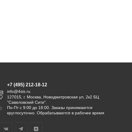
9 900
13 400
31 500
17 018
руб.
руб.
руб.
руб.
Экономия
21 600 руб.
Экономия
3 618 руб.
+7 (495) 212-18-12
info@4sis.ru
127015, г. Москва, Новодмитровская ул, 2к2 БЦ
"Савеловский Сити".
Пн-Пт с 9:00 до 18:00. Заказы принимаются
круглосуточно. Обрабатываются в рабочее время