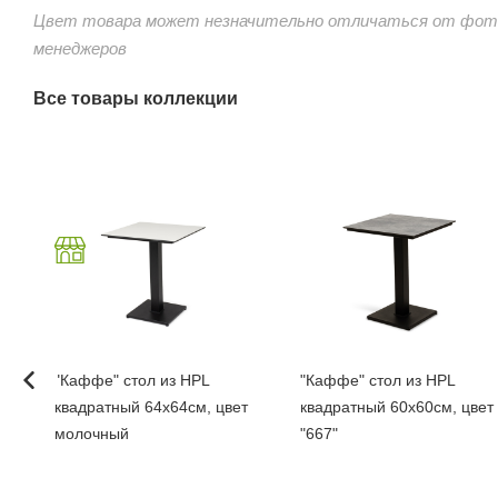
Цвет товара может незначительно отличаться от фото
менеджеров
Все товары коллекции
па
"Каффе" стол из HPL
"Каффе" стол из HPL
й
квадратный 64х64см, цвет
квадратный 60х60см, цвет
молочный
"667"