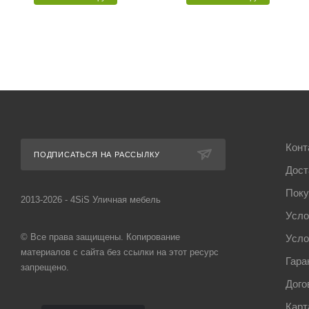
Конт
ПОДПИСАТЬСЯ НА РАССЫЛКУ
Дост
Поку
2013-2026 - 4SiS Уличная мебель
Усло
© Все права защищены. Копирование
Усло
материалов с сайта без ссылки на этот ресурс
Гара
запрещено.
Дого
Карт