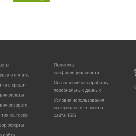
акты
Политика
конфиденциальности
авка и оплата
Соглашение на обработку
пка в кредит
персональных данных
вия оплаты
Условия использования
вия возврата
материалов и сервисов
нтия на товар
сайта 4SiS
вор оферты
а сайта