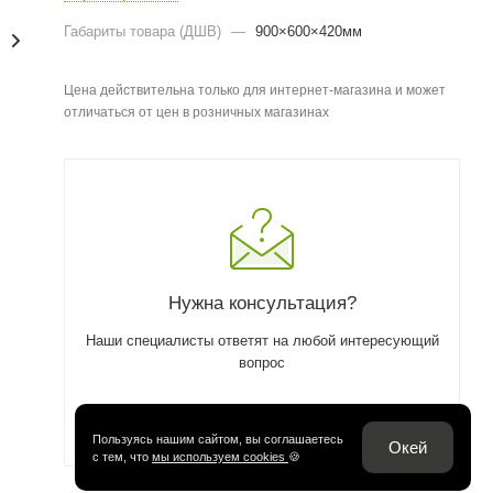
Габариты товара (ДШВ)
—
900×600×420мм
Цена действительна только для интернет-магазина и может
отличаться от цен в розничных магазинах
Нужна консультация?
Наши специалисты ответят на любой интересующий
вопрос
ЗАДАТЬ ВОПРОС
Пользуясь нашим сайтом, вы соглашаетесь
Окей
с тем, что
мы используем cookies
🍪