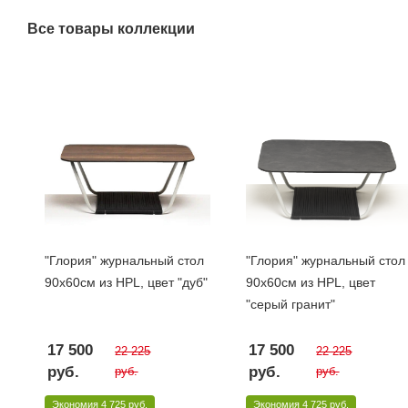
Все товары коллекции
"Глория" журнальный стол
"Глория" журнальный стол
90х60см из HPL, цвет "дуб"
90х60см из HPL, цвет
"серый гранит"
17 500
17 500
22 225
22 225
руб.
руб.
руб.
руб.
Экономия
4 725 руб.
Экономия
4 725 руб.