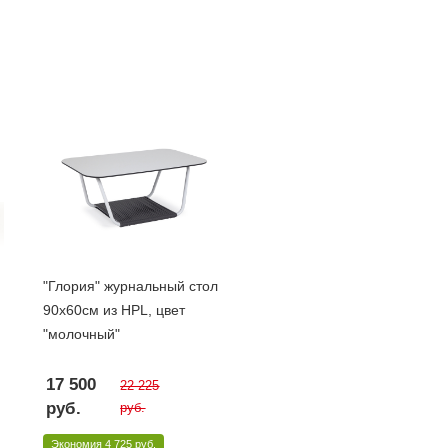
"Глория" журнальный стол
90х60см из HPL, цвет
"молочный"
17 500
22 225
руб.
руб.
Экономия
4 725 руб.