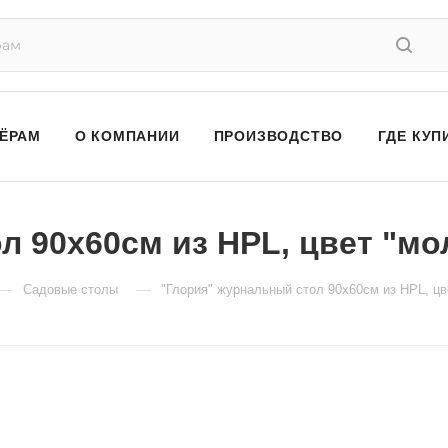
ЁРАМ
О КОМПАНИИ
ПРОИЗВОДСТВО
ГДЕ КУП
л 90х60см из HPL, цвет "м
—
—
Садовые столы
"Глория" журнальный стол 90х60см из HPL, ц