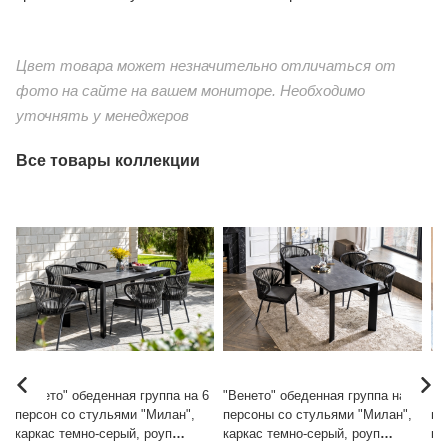
Цвет товара может незначительно отличаться от
фото на сайте на вашем мониторе. Необходимо
уточнять у менеджеров
Все товары коллекции
"Венето" обеденная группа на 6
"Венето" обеденная группа на 4
"В
персон со стульями "Милан",
персоны со стульями "Милан",
пе
каркас темно-серый, роуп
каркас темно-серый, роуп
ка