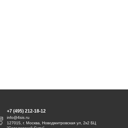
светло-серый круглый,
ткань светло-серая
39 174
22 827
46 900
27 900
руб.
руб.
руб.
руб.
Экономия
7 726 руб.
Экономия
5 073 руб.
+7 (495) 212-18-12
info@4sis.ru
127015, г. Москва, Новодмитровская ул, 2к2 БЦ