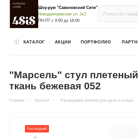
Шоу-рум "Савеловский Сити"
Новодмитровская ул, 2к2
ПН-ПТ с 9:00 до 18:00
КАТАЛОГ
АКЦИИ
ПОРТФОЛИО
ПАРТН
"Марсель" стул плетеный
ткань бежевая 052
—
—
Главная
Каталог
Распродажа мебели для дачи и улицы
Последний