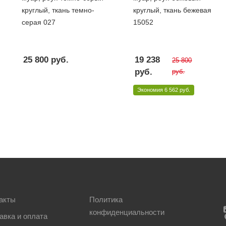
круглый, ткань темно-
круглый, ткань бежевая
серая 027
15052
25 800
руб.
19 238
25 800
руб.
руб.
Экономия
6 562 руб.
акты
Политика
конфиденциальности
авка и оплата