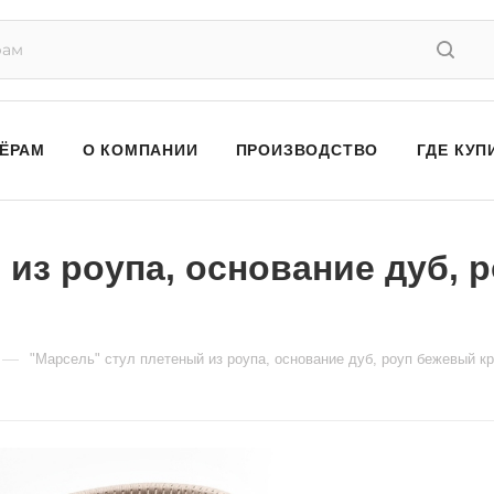
ЁРАМ
О КОМПАНИИ
ПРОИЗВОДСТВО
ГДЕ КУП
 из роупа, основание дуб, 
—
"Марсель" стул плетеный из роупа, основание дуб, роуп бежевый кр