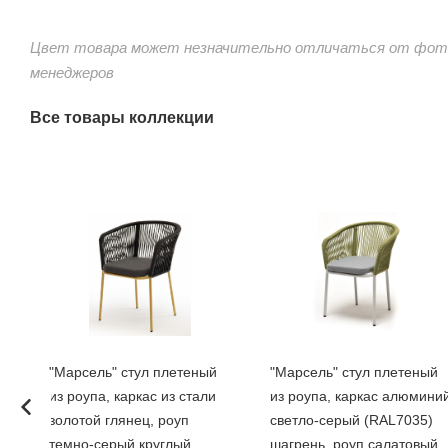
Цвет товара может незначительно отличаться от фото
менеджеров
Все товары коллекции
"Марсель" стул плетеный
"Марсель" стул плетеный
из роупа, каркас из стали
из роупа, каркас алюмини
золотой глянец, роуп
светло-серый (RAL7035)
темно-серый круглый,
шагрень, роуп салатовый