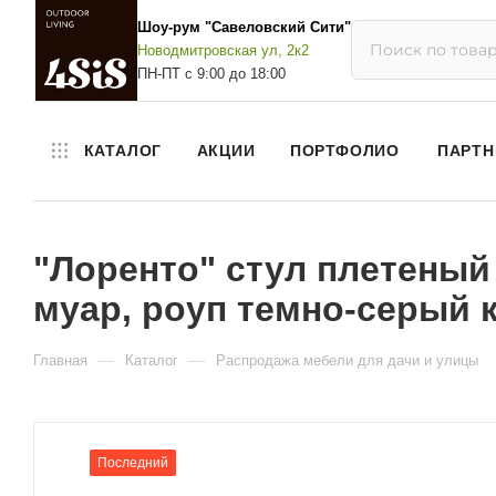
Шоу-рум "Савеловский Сити"
Новодмитровская ул, 2к2
ПН-ПТ с 9:00 до 18:00
КАТАЛОГ
АКЦИИ
ПОРТФОЛИО
ПАРТН
"Лоренто" стул плетеный 
муар, роуп темно-серый к
—
—
Главная
Каталог
Распродажа мебели для дачи и улицы
Последний