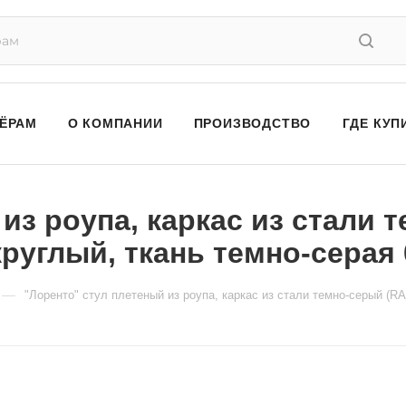
ЁРАМ
О КОМПАНИИ
ПРОИЗВОДСТВО
ГДЕ КУП
из роупа, каркас из стали 
руглый, ткань темно-серая 
—
"Лоренто" стул плетеный из роупа, каркас из стали темно-серый (RA