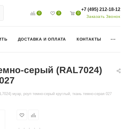
+7 (495) 212-18-12
0
0
0
Заказать Звонок
ИТЬ
ДОСТАВКА И ОПЛАТА
КОНТАКТЫ
темно-серый (RAL7024)
027
L7024) муар, роуп темно-серый круглый, ткань темно-серая 027