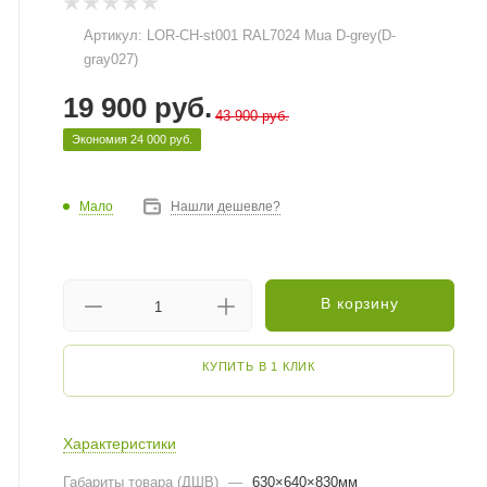
Артикул:
LOR-CH-st001 RAL7024 Mua D-grey(D-
gray027)
19 900
руб.
43 900
руб.
Экономия
24 000
руб.
Мало
Нашли дешевле?
В корзину
КУПИТЬ В 1 КЛИК
Характеристики
Габариты товара (ДШВ)
—
630×640×830мм