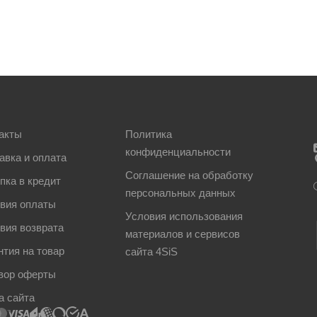
акты
Политика
конфиденциальности
авка и оплата
Соглашение на обработку
пка в кредит
персональных данных
вия оплаты
Условия использования
вия возврата
материалов и сервисов
нтия на товар
сайта 4SiS
вор оферты
а сайта