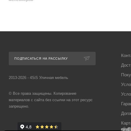
Конт
ПОДПИСАТЬСЯ НА РАССЫЛКУ
Дост
Поку
2013-2026 - 4SiS Уличная мебель
Усло
© Все права защищены. Копирование
Усло
материалов с сайта без ссылки на этот ресурс
Гара
запрещено.
Дого
Карт