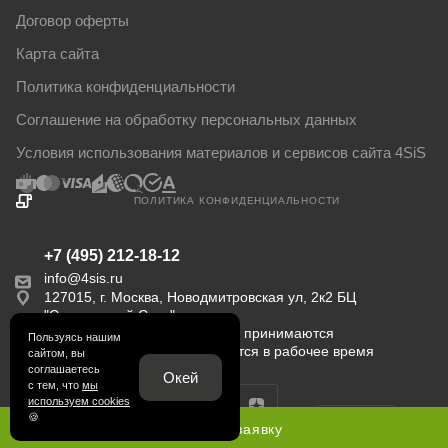
Договор оферты
Карта сайта
Политика конфиденциальности
Соглашение на обработку персональных данных
Условия использования материалов и сервисов сайта 4SiS
ПОЛИТИКА КОНФИДЕНЦИАЛЬНОСТИ
+7 (495) 212-18-12
info@4sis.ru
127015, г. Москва, Новодмитровская ул, 2к2 БЦ
"Савеловский Сити".
Пн-Пт с 9:00 до 18:00. Заказы принимаются
Пользуясь нашим
круглосуточно. Обрабатываются в рабочее время
сайтом, вы
соглашаетесь
Окей
с тем, что
мы
используем cookies
🍪
Оставить заявку