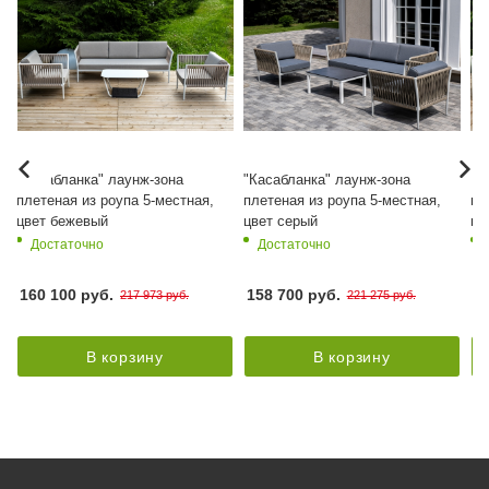
"Касабланка" лаунж-зона
"Касабланка" лаунж-зона
"К
плетеная из роупа 5-местная,
плетеная из роупа 5-местная,
пл
цвет бежевый
цвет серый
цв
Достаточно
Достаточно
160 100 руб.
158 700 руб.
14
217 973 руб.
221 275 руб.
В корзину
В корзину