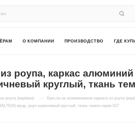
ЁРАМ
О КОМПАНИИ
ПРОИЗВОДСТВО
ГДЕ КУП
 из роупа, каркас алюмини
ичневый круглый, ткань те
—
из роупа (верёвки)
Кресла на алюминиевом каркасе из роупа (верё
RAL7024) муар, роуп коричневый круглый, ткань темно-серая 027