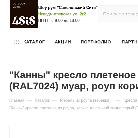
Шоу-рум "Савеловский Сити"
Новодмитровская ул, 2к2
ПН-ПТ с 9:00 до 18:00
КАТАЛОГ
АКЦИИ
ПОРТФОЛИО
ПАРТН
"Канны" кресло плетеное
(RAL7024) муар, роуп кор
—
—
—
Главная
Каталог
Мебель из роупа (верёвки)
Кресла 
"Канны" кресло плетеное из роупа, каркас алюминий темно-серый (