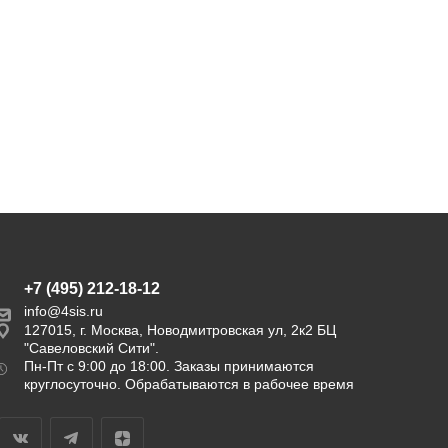
35 400
18 900
45 808
29 083
руб.
руб.
руб.
руб.
Экономия
10 408 руб.
Экономия
10 183 руб.
+7 (495) 212-18-12
info@4sis.ru
127015, г. Москва, Новодмитровская ул, 2к2 БЦ
"Савеловский Сити".
Пн-Пт с 9:00 до 18:00. Заказы принимаются
круглосуточно. Обрабатываются в рабочее время