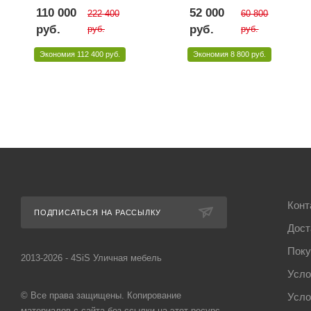
110 000
52 000
222 400
60 800
руб.
руб.
руб.
руб.
Экономия
112 400 руб.
Экономия
8 800 руб.
Конт
ПОДПИСАТЬСЯ НА РАССЫЛКУ
Дост
Поку
2013-2026 - 4SiS Уличная мебель
Усло
© Все права защищены. Копирование
Усло
материалов с сайта без ссылки на этот ресурс