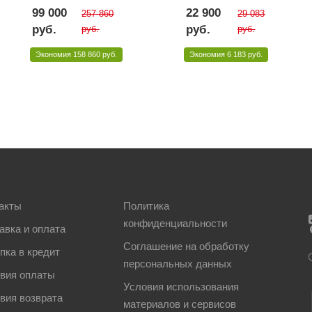
99 000
22 900
257 860
29 083
руб.
руб.
руб.
руб.
Экономия
158 860 руб.
Экономия
6 183 руб.
акты
Политика
конфиденциальности
авка и оплата
Соглашение на обработку
пка в кредит
персональных данных
вия оплаты
Условия использования
вия возврата
материалов и сервисов