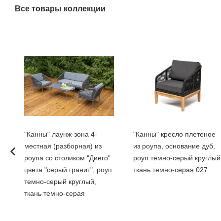
Все товары коллекции
"Канны" лаунж-зона 4-
"Канны" кресло плетеное
с
местная (разборная) из
из роупа, основание дуб,
роупа со столиком "Диего"
роуп темно-серый круглый
цвета "серый гранит", роуп
ткань темно-серая 027
темно-серый круглый,
ткань темно-серая