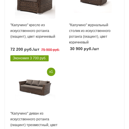
"Капучино" кресло из
"Капучино" журнальный
искусственного ротанга
столик из искусственного
(гиацинт), цвет коричневый
ротанга (гиацинт), цвет
коричневый
30 900
руб.
/шт
72 200
руб.
/шт
75 900
руб.
Экономия
3 700
руб.
x1
"Капучино" диван из
искусственного ротанга
(гиацинт) трехместный, цвет