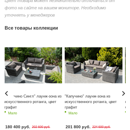
Цвет товара может незначительно отличаться от
фото на сайте на вашем мониторе. Необходимо
уточнять у менеджеров
Все товары коллекции
"Капучино Cингл" лаунж-зона из
"Капучино" лаунж-зона из
"К
искусственного ротанга, цвет
искусственного ротанга, цвет
ис
й
графит
графит
бе
Мало
Мало
180 400 руб.
201 800 руб.
2
202 600 руб.
224 600 руб.