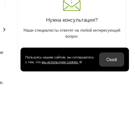
Нужна консультация?
Наши специалисты ответят на любой интересующий
вопрос
ое
ЗАДАТЬ ВОПРОС
Пользуясь нашим сайтом, вы соглашаетесь
Окей
с тем, что
мы используем cookies
🍪
е.