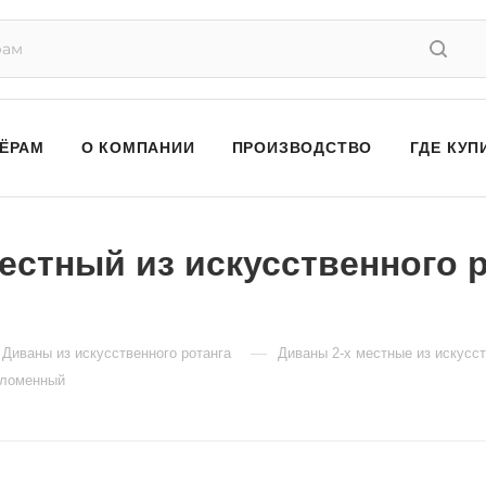
ЁРАМ
О КОМПАНИИ
ПРОИЗВОДСТВО
ГДЕ КУП
стный из искусственного р
—
Диваны из искусственного ротанга
Диваны 2-х местные из искусст
оломенный