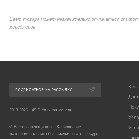
Цвет товара может незначительно отличаться от фото
менеджеров
Конт
ПОДПИСАТЬСЯ НА РАССЫЛКУ
Дост
Поку
2013-2026 - 4SiS Уличная мебель
Усло
© Все права защищены. Копирование
Усло
материалов с сайта без ссылки на этот ресурс
Гара