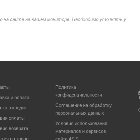
 на сайте на вашем мониторе. Необходимо уточнять у
акты
Политика
конфиденциальности
авка и оплата
Соглашение на обработку
пка в кредит
персональных данных
вия оплаты
Условия использования
вия возврата
материалов и сервисов
нтия на товар
сайта 4SiS