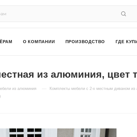
ЁРАМ
О КОМПАНИИ
ПРОИЗВОДСТВО
ГДЕ КУП
естная из алюминия, цвет 
—
ебели из алюминия
Комплекты мебели с 2-х местным диваном из
)