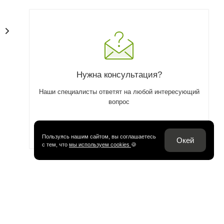
Нужна консультация?
Наши специалисты ответят на любой интересующий
вопрос
ЗАДАТЬ ВОПРОС
Пользуясь нашим сайтом, вы соглашаетесь
Окей
с тем, что
мы используем cookies
🍪