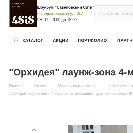
Шоу-рум "Савеловский Сити"
Новодмитровская ул, 2к2
ПН-ПТ с 9:00 до 18:00
КАТАЛОГ
АКЦИИ
ПОРТФОЛИО
ПАРТН
"Орхидея" лаунж-зона 4-м
—
—
—
Главная
Каталог
Мебель из алюминия
Комплекты м
"Орхидея" лаунж-зона 4-местная из алюминия, цвет темно-серый (К